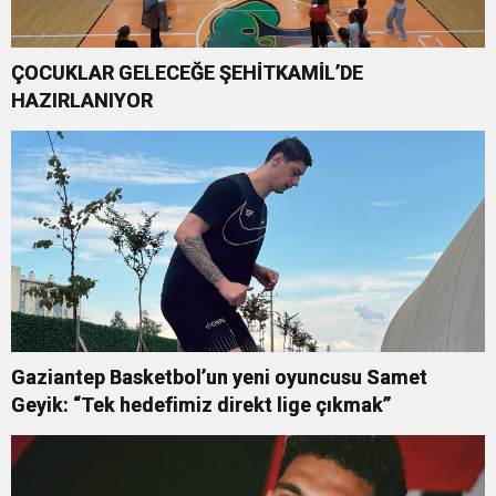
ÇOCUKLAR GELECEĞE ŞEHİTKAMİL’DE
HAZIRLANIYOR
Gaziantep Basketbol’un yeni oyuncusu Samet
Geyik: “Tek hedefimiz direkt lige çıkmak”