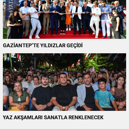
GAZİANTEP’TE YILDIZLAR GEÇİDİ
YAZ AKŞAMLARI SANATLA RENKLENECEK