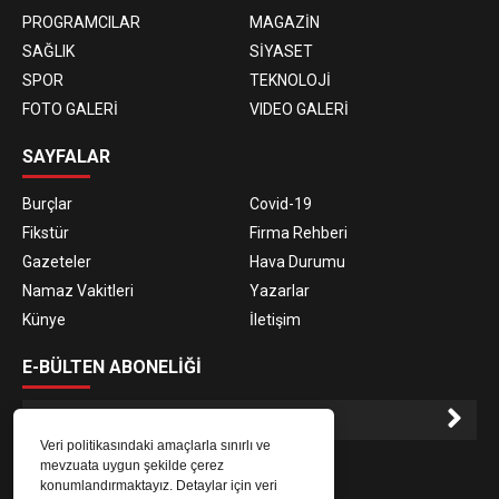
PROGRAMCILAR
MAGAZİN
SAĞLIK
SİYASET
SPOR
TEKNOLOJİ
FOTO GALERİ
VIDEO GALERİ
SAYFALAR
Burçlar
Covid-19
Fikstür
Firma Rehberi
Gazeteler
Hava Durumu
Namaz Vakitleri
Yazarlar
Künye
İletişim
E-BÜLTEN ABONELİĞİ
Veri politikasındaki amaçlarla sınırlı ve
E-Bülten aboneliği ile haberlere daha hızlı erişin.
mevzuata uygun şekilde çerez
konumlandırmaktayız. Detaylar için veri