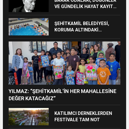
BARAK ODALARI, DÜĞÜNLER
VE GÜNDELİK HAYAT KAYIT
ALTINA ALINIYOR
ŞEHİTKAMİL BELEDİYESİ,
KORUMA ALTINDAKİ
ÇOCUKLARI SPORLA
BULUŞTURUYOR
YILMAZ: “ŞEHİTKAMİL’İN HER MAHALLESİNE
DEĞER KATACAĞIZ”
KATILIMCI DERNEKLERDEN
FESTİVALE TAM NOT