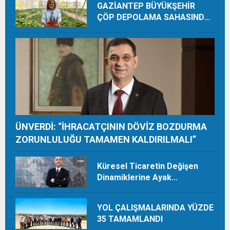
GAZİANTEP BÜYÜKŞEHİR
ÇÖP DEPOLAMA SAHASINDA
ORGANİK ÜRETİMLE YILDA 28
TON HASAT YAPIYOR
ÜNVERDİ: “İHRACATÇININ DÖVİZ BOZDURMA
ZORUNLULUĞU TAMAMEN KALDIRILMALI”
Küresel Ticaretin Değişen
Dinamiklerine Ayak
Uydurmalıyız
YOL ÇALIŞMALARINDA YÜZDE
35 TAMAMLANDI