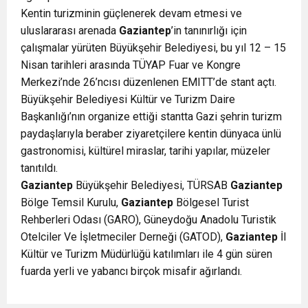
Kentin turizminin güçlenerek devam etmesi ve
uluslararası arenada
Gaziantep
’in tanınırlığı için
çalışmalar yürüten Büyükşehir Belediyesi, bu yıl 12 – 15
Nisan tarihleri arasında TÜYAP Fuar ve Kongre
Merkezi’nde 26’ncısı düzenlenen EMITT’de stant açtı.
Büyükşehir Belediyesi Kültür ve Turizm Daire
Başkanlığı’nın organize ettiği stantta Gazi şehrin turizm
paydaşlarıyla beraber ziyaretçilere kentin dünyaca ünlü
gastronomisi, kültürel miraslar, tarihi yapılar, müzeler
tanıtıldı.
Gaziantep
Büyükşehir Belediyesi, TÜRSAB
Gaziantep
Bölge Temsil Kurulu,
Gaziantep
Bölgesel Turist
Rehberleri Odası (GARO), Güneydoğu Anadolu Turistik
Otelciler Ve İşletmeciler Derneği (GATOD),
Gaziantep
İl
Kültür ve Turizm Müdürlüğü katılımları ile 4 gün süren
fuarda yerli ve yabancı birçok misafir ağırlandı.