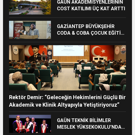
GAÜN AKADEMİSYENLERİNİN
COST KATILIMI ÜÇ KAT ARTTI
GAZİANTEP BÜYÜKŞEHİR
CODA & COBA ÇOCUK EĞİTİM
MERKEZİ’NDE MEZUNİYET
HEYECANI
Rektör Demir: “Geleceğin Hekimlerini Güçlü Bir
Akademik ve Klinik Altyapıyla Yetiştiriyoruz”
GAÜN TEKNİK BİLİMLER
MESLEK YÜKSEKOKULU’NDA
MEZUNİYET SEVİNCİ