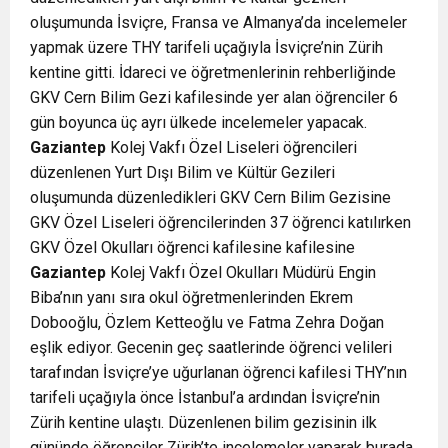
oluşumunda İsviçre, Fransa ve Almanya’da incelemeler
yapmak üzere THY tarifeli uçağıyla İsviçre’nin Zürih
kentine gitti. İdareci ve öğretmenlerinin rehberliğinde
GKV Cern Bilim Gezi kafilesinde yer alan öğrenciler 6
gün boyunca üç ayrı ülkede incelemeler yapacak.
Gaziantep
Kolej Vakfı Özel Liseleri öğrencileri
düzenlenen Yurt Dışı Bilim ve Kültür Gezileri
oluşumunda düzenledikleri GKV Cern Bilim Gezisine
GKV Özel Liseleri öğrencilerinden 37 öğrenci katılırken
GKV Özel Okulları öğrenci kafilesine kafilesine
Gaziantep
Kolej Vakfı Özel Okulları Müdürü Engin
Biba’nın yanı sıra okul öğretmenlerinden Ekrem
Dobooğlu, Özlem Ketteoğlu ve Fatma Zehra Doğan
eşlik ediyor. Gecenin geç saatlerinde öğrenci velileri
tarafından İsviçre’ye uğurlanan öğrenci kafilesi THY’nın
tarifeli uçağıyla önce İstanbul’a ardından İsviçre’nin
Zürih kentine ulaştı. Düzenlenen bilim gezisinin ilk
gününde öğrenciler Zürih’te incelemeler yaparak burada