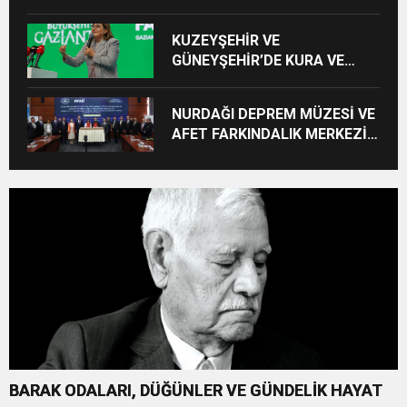
BİSİKLET HEDİYE EDİLDİ
KUZEYŞEHİR VE
GÜNEYŞEHİR’DE KURA VE
TESLİMLER YAPILDI,
BAHÇELİEVLER’DE 5 BİN
NURDAĞI DEPREM MÜZESİ VE
KONUTUN TEMELİ ATILDI
AFET FARKINDALIK MERKEZİ
İÇİN İŞ BİRLİĞİ PROTOKOLÜ
İMZALANDI
BARAK ODALARI, DÜĞÜNLER VE GÜNDELİK HAYAT