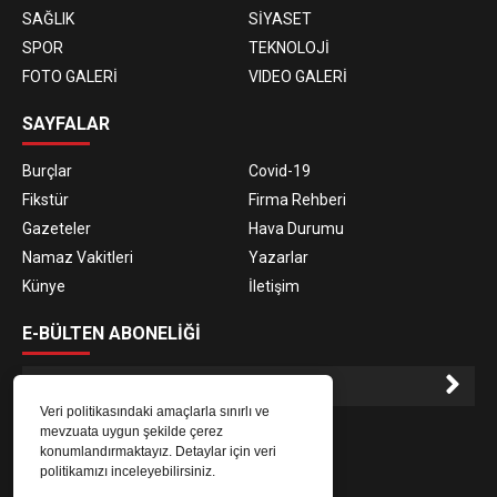
SAĞLIK
SİYASET
SPOR
TEKNOLOJİ
FOTO GALERİ
VIDEO GALERİ
SAYFALAR
Burçlar
Covid-19
Fikstür
Firma Rehberi
Gazeteler
Hava Durumu
Namaz Vakitleri
Yazarlar
Künye
İletişim
E-BÜLTEN ABONELİĞİ
Veri politikasındaki amaçlarla sınırlı ve
E-Bülten aboneliği ile haberlere daha hızlı erişin.
mevzuata uygun şekilde çerez
konumlandırmaktayız. Detaylar için veri
politikamızı inceleyebilirsiniz.