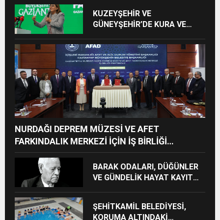
BİSİKLET HEDİYE EDİLDİ
KUZEYŞEHİR VE
GÜNEYŞEHİR’DE KURA VE
TESLİMLER YAPILDI,
BAHÇELİEVLER’DE 5 BİN
KONUTUN TEMELİ ATILDI
NURDAĞI DEPREM MÜZESİ VE AFET
FARKINDALIK MERKEZİ İÇİN İŞ BİRLİĞİ
PROTOKOLÜ İMZALANDI
BARAK ODALARI, DÜĞÜNLER
VE GÜNDELİK HAYAT KAYIT
ALTINA ALINIYOR
ŞEHİTKAMİL BELEDİYESİ,
KORUMA ALTINDAKİ