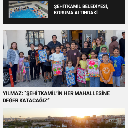
ŞEHİTKAMİL BELEDİYESİ,
KORUMA ALTINDAKİ
ÇOCUKLARI SPORLA
BULUŞTURUYOR
YILMAZ: “ŞEHİTKAMİL’İN HER MAHALLESİNE
DEĞER KATACAĞIZ”