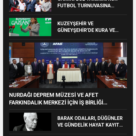
FUTBOL TURNUVASINA
KATILAN TÜM ÖĞRENCİLERE
BİSİKLET HEDİYE EDİLDİ
KUZEYŞEHİR VE
GÜNEYŞEHİR’DE KURA VE
TESLİMLER YAPILDI,
BAHÇELİEVLER’DE 5 BİN
KONUTUN TEMELİ ATILDI
NURDAĞI DEPREM MÜZESİ VE AFET
FARKINDALIK MERKEZİ İÇİN İŞ BİRLİĞİ
PROTOKOLÜ İMZALANDI
BARAK ODALARI, DÜĞÜNLER
VE GÜNDELİK HAYAT KAYIT
ALTINA ALINIYOR