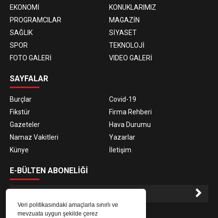
EKONOMİ
KONUKLARIMIZ
PROGRAMCILAR
MAGAZİN
SAĞLIK
SİYASET
SPOR
TEKNOLOJİ
FOTO GALERİ
VIDEO GALERİ
SAYFALAR
Burçlar
Covid-19
Fikstür
Firma Rehberi
Gazeteler
Hava Durumu
Namaz Vakitleri
Yazarlar
Künye
İletişim
E-BÜLTEN ABONELİĞİ
Veri politikasındaki amaçlarla sınırlı ve
E-Bülten aboneliği ile haberlere daha hızlı erişin.
mevzuata uygun şekilde çerez