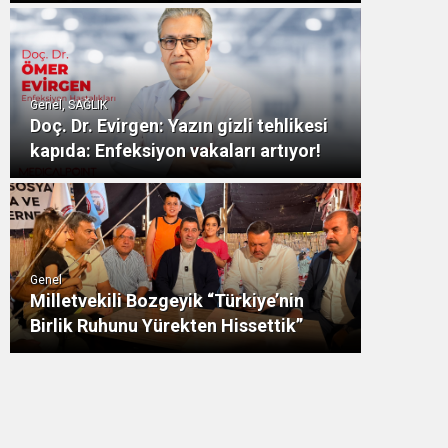
Genel, SAĞLIK
Doç. Dr. Evirgen: Yazın gizli tehlikesi
kapıda: Enfeksiyon vakaları artıyor!
Genel
Milletvekili Bozgeyik “Türkiye’nin
Birlik Ruhunu Yürekten Hissettik”