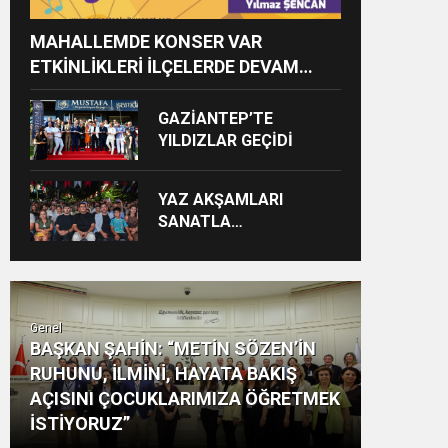
MAHALLEMDE KONSER VAR
ETKİNLİKLERİ İLÇELERDE DEVAM
EDİYOR
GAZİANTEP’TE
YILDIZLAR GEÇİDİ
YAZ AKŞAMLARI
SANATLA
RENKLENECEK
Genel
BAŞKAN ŞAHİN: “METİN SÖZEN’İN
RUHUNU, İLMİNİ, HAYATA BAKIŞ
AÇISINI ÇOCUKLARIMIZA ÖĞRETMEK
İSTİYORUZ”