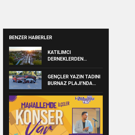
BENZER HABERLER
KATILIMCI
DERNEKLERDEN
FESTİVALE TAM NOT
GENÇLER YAZIN TADINI
BURNAZ PLAJI’NDA
ÇIKARIYOR