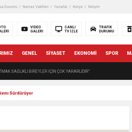
iği ile ilgili bilgi verdi
va Durumu
Namaz Vakitleri
Yazarlar
Künye
İletişim
 Darbe!
OTO
VIDEO
CANLI
TRAFİK
ALERI
GALERI
TV İZLE
DURUMU
tiriyor
RIMIZ
GENEL
SİYASET
EKONOMİ
SPOR
M
UZMANINDAN LİSELİLERE BİLGİLENDİRME
MAK SAĞLIKLI BİREYLER İÇİN ÇOK YARARLIDIR”
AVMALI OLGULARA CERRAHİ YAKLAŞIM”
Avını Sürdürüyor
açırma Tedavi Edilebilmektedir.
FTASI DOLAYISIYLA BİN 100 PERSONELE BİSİKLET DAĞITTI