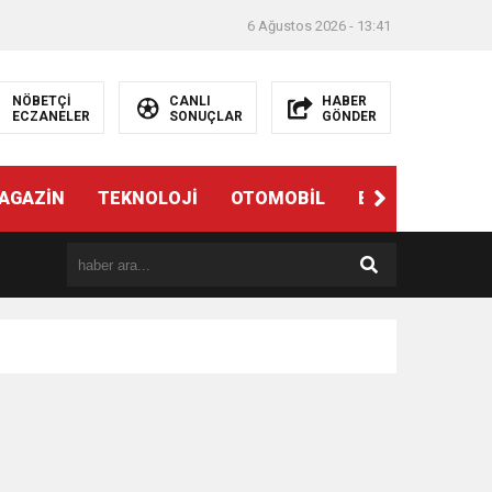
6 Ağustos 2026 - 13:41
NÖBETÇİ
CANLI
HABER
ECZANELER
SONUÇLAR
GÖNDER
AGAZİN
TEKNOLOJİ
OTOMOBİL
EĞİTİM
SAĞ