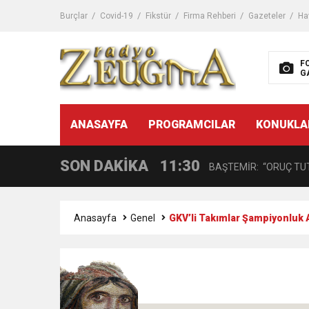
11:32
Dr. Öcük, karın germe estet
Burçlar
Covid-19
Fikstür
Firma Rehberi
Gazeteler
Ha
10:45
Terör Örgütüne MİT’ten
F
G
14:08
Gaziantep FK o yıldızı ge
11:59
ANASAYFA
PROGRAMCILAR
KONUKLA
GÖĞÜS HASTALIKLARI 
SON DAKİKA
11:30
BAŞTEMİR: “ORUÇ TUT
17:58
“DEPREM SONRASI TR
Anasayfa
Genel
GKV’li Takımlar Şampiyonluk 
16:48
Çocuklarda Gece İdrar K
12:37
BÜYÜKŞEHİR, VERGİ HA