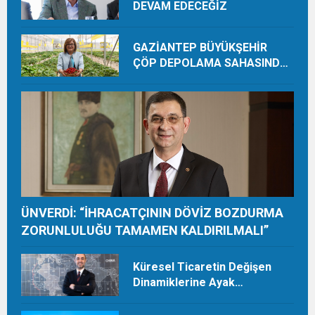
DEVAM EDECEĞİZ
GAZİANTEP BÜYÜKŞEHİR
ÇÖP DEPOLAMA SAHASINDA
ORGANİK ÜRETİMLE YILDA 28
TON HASAT YAPIYOR
ÜNVERDİ: “İHRACATÇININ DÖVİZ BOZDURMA
ZORUNLULUĞU TAMAMEN KALDIRILMALI”
Küresel Ticaretin Değişen
Dinamiklerine Ayak
Uydurmalıyız