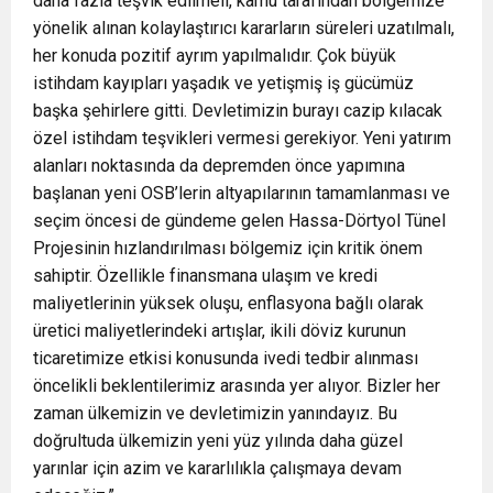
daha fazla teşvik edilmeli, kamu tarafından bölgemize
yönelik alınan kolaylaştırıcı kararların süreleri uzatılmalı,
her konuda pozitif ayrım yapılmalıdır. Çok büyük
istihdam kayıpları yaşadık ve yetişmiş iş gücümüz
başka şehirlere gitti. Devletimizin burayı cazip kılacak
özel istihdam teşvikleri vermesi gerekiyor. Yeni yatırım
alanları noktasında da depremden önce yapımına
başlanan yeni OSB’lerin altyapılarının tamamlanması ve
seçim öncesi de gündeme gelen Hassa-Dörtyol Tünel
Projesinin hızlandırılması bölgemiz için kritik önem
sahiptir. Özellikle finansmana ulaşım ve kredi
maliyetlerinin yüksek oluşu, enflasyona bağlı olarak
üretici maliyetlerindeki artışlar, ikili döviz kurunun
ticaretimize etkisi konusunda ivedi tedbir alınması
öncelikli beklentilerimiz arasında yer alıyor. Bizler her
zaman ülkemizin ve devletimizin yanındayız. Bu
doğrultuda ülkemizin yeni yüz yılında daha güzel
yarınlar için azim ve kararlılıkla çalışmaya devam