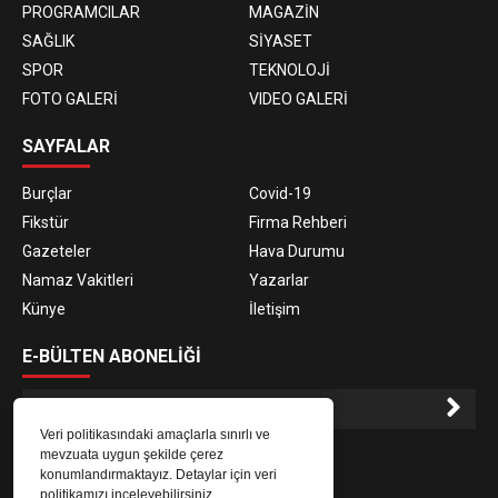
PROGRAMCILAR
MAGAZİN
SAĞLIK
SİYASET
SPOR
TEKNOLOJİ
FOTO GALERİ
VIDEO GALERİ
SAYFALAR
Burçlar
Covid-19
Fikstür
Firma Rehberi
Gazeteler
Hava Durumu
Namaz Vakitleri
Yazarlar
Künye
İletişim
E-BÜLTEN ABONELİĞİ
Veri politikasındaki amaçlarla sınırlı ve
E-Bülten aboneliği ile haberlere daha hızlı erişin.
mevzuata uygun şekilde çerez
konumlandırmaktayız. Detaylar için veri
politikamızı inceleyebilirsiniz.