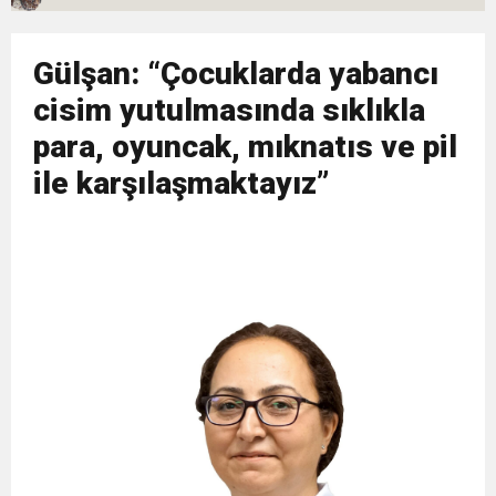
10:45
Terör Örgütüne MİT’ten Darbe!
Gülşan: “Çocuklarda yabancı
cisim yutulmasında sıklıkla
para, oyuncak, mıknatıs ve pil
ile karşılaşmaktayız”