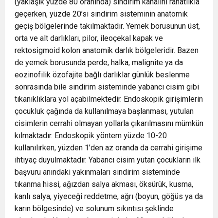
(yaklaşık yüzde 80 oranında) sindirim kanalını rahatlıkla
geçerken, yüzde 20’si sindirim sisteminin anatomik
geçiş bölgelerinde takılmaktadır. Yemek borusunun üst,
orta ve alt darlıkları, pilor, ileoçekal kapak ve
rektosigmoid kolon anatomik darlık bölgeleridir. Bazen
de yemek borusunda perde, halka, malignite ya da
eozinofilik özofajite bağlı darlıklar günlük beslenme
sonrasında bile sindirim sisteminde yabancı cisim gibi
tıkanıklıklara yol açabilmektedir. Endoskopik girişimlerin
çocukluk çağında da kullanılmaya başlanması, yutulan
cisimlerin cerrahi olmayan yollarla çıkarılmasını mümkün
kılmaktadır. Endoskopik yöntem yüzde 10-20
kullanılırken, yüzden 1’den az oranda da cerrahi girişime
ihtiyaç duyulmaktadır. Yabancı cisim yutan çocukların ilk
başvuru anındaki yakınmaları sindirim sisteminde
tıkanma hissi, ağızdan salya akması, öksürük, kusma,
kanlı salya, yiyeceği reddetme, ağrı (boyun, göğüs ya da
karın bölgesinde) ve solunum sıkıntısı şeklinde