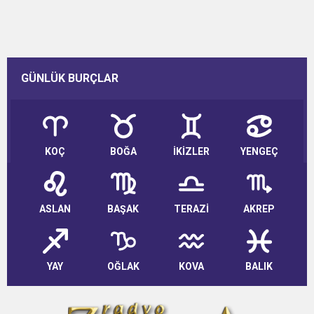
GÜNLÜK BURÇLAR
KOÇ
BOĞA
İKİZLER
YENGEÇ
ASLAN
BAŞAK
TERAZİ
AKREP
YAY
OĞLAK
KOVA
BALIK