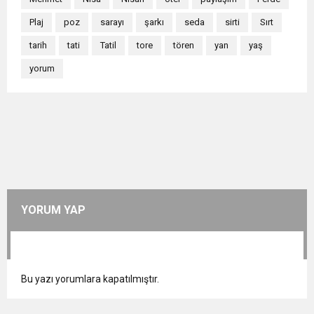
Plaj
poz
sarayı
şarkı
seda
sirti
Sırt
tarih
tati
Tatil
tore
tören
yan
yaş
yorum
YORUM YAP
Bu yazı yorumlara kapatılmıştır.