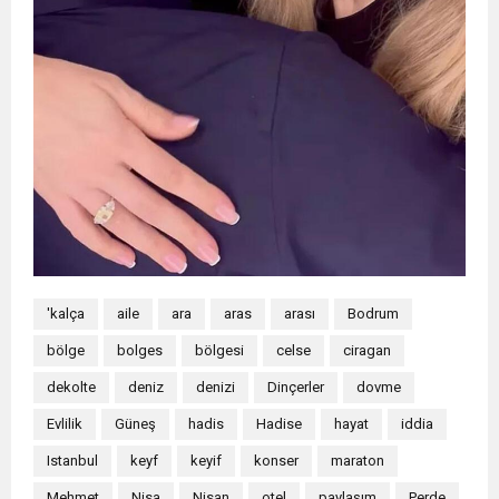
'kalça
aile
ara
aras
arası
Bodrum
bölge
bolges
bölgesi
celse
ciragan
dekolte
deniz
denizi
Dinçerler
dovme
Evlilik
Güneş
hadis
Hadise
hayat
iddia
Istanbul
keyf
keyif
konser
maraton
Mehmet
Nisa
Nisan
otel
paylaşım
Perde