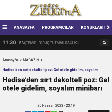
14:08
Gaziantep FK o yıldızı getiriyor
11:59
ANASAYFA
PROGRAMCILAR
KONUKLARIMIZ
GÖĞÜS HASTALIKLARI UZMANINDAN
11:30
BAŞTEMİR: “ORUÇ TUTMAK SAĞLIKLI
LİSELİLERE BİLGİLENDİRME
17:58
“DEPREM SONRASI TRAVMALI OLGULARA
BİREYLER İÇİN ÇOK YARARLIDIR”
Anasayfa
MAGAZİN
Hadise’den sırt dekolteli poz: Gel otele gidelim, soyalım
16:48
Çocuklarda Gece İdrar Kaçırma Tedavi
CERRAHİ YAKLAŞIM”
Hadise’den sırt dekolteli poz: Gel
minibarı
otele gidelim, soyalım minibarı
12:37
BÜYÜKŞEHİR, VERGİ HAFTASI DOLAYISIYLA
Edilebilmektedir.
11:41
Gazikültür, yeni bir eseri daha okuyucuyla
BİN 100 PERSONELE BİSİKLET DAĞITTI
30 Haziran 2023 - 23:19