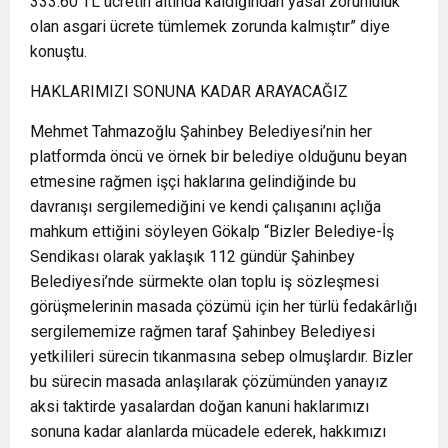
333.60 TL ücretin altında kaldığından yasal zorunluluk
olan asgari ücrete tümlemek zorunda kalmıştır” diye
konuştu.
HAKLARIMIZI SONUNA KADAR ARAYACAĞIZ
Mehmet Tahmazoğlu Şahinbey Belediyesi’nin her
platformda öncü ve örnek bir belediye olduğunu beyan
etmesine rağmen işçi haklarına gelindiğinde bu
davranışı sergilemediğini ve kendi çalışanını açlığa
mahkum ettiğini söyleyen Gökalp “Bizler Belediye-İş
Sendikası olarak yaklaşık 112 gündür Şahinbey
Belediyesi’nde sürmekte olan toplu iş sözleşmesi
görüşmelerinin masada çözümü için her türlü fedakârlığı
sergilememize rağmen taraf Şahinbey Belediyesi
yetkilileri sürecin tıkanmasına sebep olmuşlardır. Bizler
bu sürecin masada anlaşılarak çözümünden yanayız
aksi taktirde yasalardan doğan kanuni haklarımızı
sonuna kadar alanlarda mücadele ederek, hakkımızı