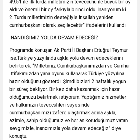
49.51 ile ilk turda milletimizin teveccühü ile büyük bir oy
aldı ve önemli bir oy farkıyla birinci oldu. İnanıyorum ki
2. Turda milletimizin desteğiyle inşallah yeniden
cumhurbaşkanı olarak seçilecektir” ifadelerini kullandı.
İNANDIĞIMIZ YOLDA DEVAM EDECEĞİZ
Programda konuşan Ak Parti İl Başkanı Ertuğrul Teymur
ise,Türkiye yüzyılında aşkla yola devam edeceklerini
belirterek, “Milletimiz Cumhurbaşkanımızdan ve Cumhur
İttifakımızdan yana oyunu kullanarak Türkiye yüzyılına
hazır olduğunu gösterdi. Şimdi bizleri 2 haftalık yoğun
bir süreç bekliyor. Bir kez daha kazanmak için hazır
olduğumuzu belirtmek istiyorum. Yaptığımız hizmetler
ve halkımızın teveccühleri sayesinde
cumhurbaşkanımızı zafere ulaştırmak adına aşkla,
azimle, sahip olduğumuz ve her an koruduğumuz vatan
sevgimizle, inancımızla yola devam edeceğiz” diye
konuştu.