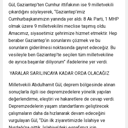
Gül, Gaziantep’ten Cumhur ittifakının ise 9 milletvekili
çıkardığını söyleyerek, “Gaziantep’imiz
Cumhurbaşkanımızın yanında yer aldı. 8 Ak Parti, 1 MHP
olmak üzere 9 milletvekilini meclise taşımış oldu.
Amacımız, siyasetimiz şehrimize hizmet etmektir. Hep
beraber Gaziantep’in sorunlarını çözmek ve bu
sorunların giderilmesi noktasında gayret edeceğiz. Bu
vesileyle ben Gaziantep’te seçilen tüm milletvekiline
de ayrıca başarılar diliyorum” ifadelerine yer verdi.
YARALAR SARILINCAYA KADAR ORDA OLACAĞIZ
Milletvekili Abdulhamit Gül, deprem bölgesinde alınan
sonuçlarla ilgili ise depremzedelere yönelik yapılan
değerlendirme, eleştiri ve hakaretlere de cevap verdi.
Depremzedelerin yaşam standartlarını geliştirecek
çalışmaların daha da hızlanarak devam edeceğini
vurgulayan Gül, “Dün ilk ziyaretimizde İslahiye ve
Nurdağı’na gittik. İslahiye’deki esnafımız için