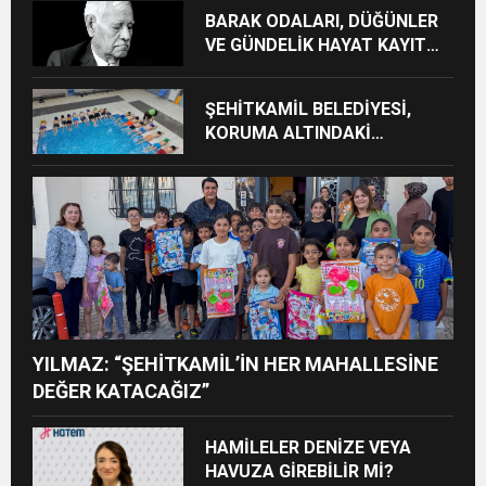
BARAK ODALARI, DÜĞÜNLER
VE GÜNDELİK HAYAT KAYIT
ALTINA ALINIYOR
ŞEHİTKAMİL BELEDİYESİ,
KORUMA ALTINDAKİ
ÇOCUKLARI SPORLA
BULUŞTURUYOR
YILMAZ: “ŞEHİTKAMİL’İN HER MAHALLESİNE
DEĞER KATACAĞIZ”
HAMİLELER DENİZE VEYA
HAVUZA GİREBİLİR Mİ?