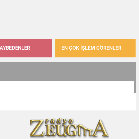
KAYBEDENLER
EN ÇOK İŞLEM GÖRENLER