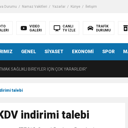
iği ile ilgili bilgi verdi
va Durumu
Namaz Vakitleri
Yazarlar
Künye
İletişim
 Darbe!
OTO
VIDEO
CANLI
TRAFİK
ALERI
GALERI
TV İZLE
DURUMU
tiriyor
RIMIZ
GENEL
SİYASET
EKONOMİ
SPOR
M
UZMANINDAN LİSELİLERE BİLGİLENDİRME
MAK SAĞLIKLI BİREYLER İÇİN ÇOK YARARLIDIR”
AVMALI OLGULARA CERRAHİ YAKLAŞIM”
irimi talebi
açırma Tedavi Edilebilmektedir.
KDV indirimi talebi
FTASI DOLAYISIYLA BİN 100 PERSONELE BİSİKLET DAĞITTI