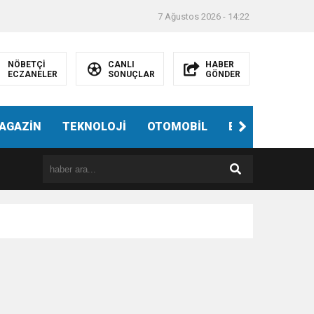
7 Ağustos 2026 - 14:22
NÖBETÇİ
CANLI
HABER
ECZANELER
SONUÇLAR
GÖNDER
AGAZİN
TEKNOLOJİ
OTOMOBİL
EĞİTİM
SAĞ