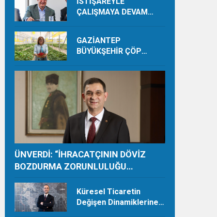
İSTİŞAREYLE
ÇALIŞMAYA DEVAM
EDECEĞİZ
GAZİANTEP
BÜYÜKŞEHİR ÇÖP
DEPOLAMA SAHASINDA
ORGANİK ÜRETİMLE
YILDA 28 TON HASAT
YAPIYOR
ÜNVERDİ: “İHRACATÇININ DÖVİZ
BOZDURMA ZORUNLULUĞU
TAMAMEN KALDIRILMALI”
Küresel Ticaretin
Değişen Dinamiklerine
Ayak Uydurmalıyız