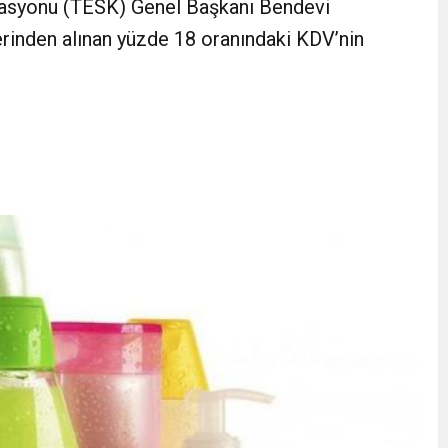
rasyonu (TESK) Genel Başkanı Bendevi
eri daha okuyucuyla buluşturdu
zerinden alınan yüzde 18 oranındaki KDV’nin
bete neden oluyor
iği ile ilgili bilgi verdi
 Darbe!