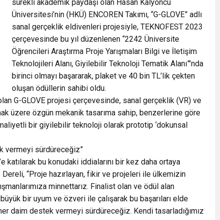
sürekli akademik paydaşı olan Hasan Kalyoncu
Üniversitesi’nin (HKÜ) ENCOREN Takımı, “G-GLOVE” adlı
sanal gerçeklik eldivenleri projesiyle, TEKNOFEST 2023
çerçevesinde bu yıl düzenlenen “2242 Üniversite
Öğrencileri Araştırma Proje Yarışmaları Bilgi ve İletişim
Teknolojileri Alanı, Giyilebilir Teknoloji Tematik Alanı”’nda
birinci olmayı başararak, plaket ve 40 bin TL’lik çekten
oluşan ödüllerin sahibi oldu.
lan G-GLOVE projesi çerçevesinde, sanal gerçeklik (VR) ve
ılmak üzere özgün mekanik tasarıma sahip, benzerlerine göre
liyetli bir giyilebilir teknoloji olarak prototip ‘dokunsal
ek vermeyi sürdüreceğiz”
katılarak bu konudaki iddialarını bir kez daha ortaya
ereli, “Proje hazırlayan, fikir ve projeleri ile ülkemizin
şmanlarımıza minnettarız. Finalist olan ve ödül alan
 büyük bir uyum ve özveri ile çalışarak bu başarıları elde
e her daim destek vermeyi sürdüreceğiz. Kendi tasarladığımız