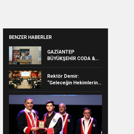
BENZER HABERLER
GAZİANTEP
BÜYÜKŞEHİR CODA &
COBA ÇOCUK EĞİTİM
MERKEZİ’NDE
Rektör Demir:
MEZUNİYET HEYECANI
“Geleceğin Hekimlerini
Güçlü Bir Akademik ve
Klinik Altyapıyla
Yetiştiriyoruz”