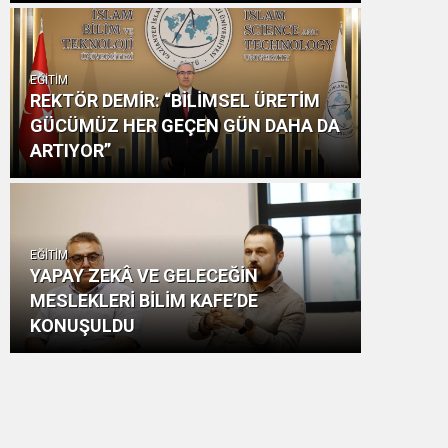
EĞİTİM
REKTÖR DEMİR: “BİLİMSEL ÜRETİM
GÜCÜMÜZ HER GEÇEN GÜN DAHA DA
ARTIYOR”
EĞİTİM
YAPAY ZEKÂ VE GELECEĞİN
MESLEKLERİ BİLİM KAFE’DE
KONUŞULDU