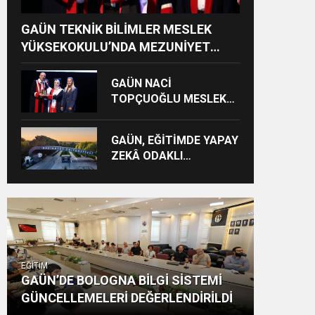
GAÜN TEKNİK BİLİMLER MESLEK
YÜKSEKOKULU’NDA MEZUNİYET
SEVİNCİ
GAÜN NACİ
TOPÇUOĞLU MESLEK
YÜKSEKOKULU
MEZUNİYET COŞKUSU
GAÜN, EĞİTİMDE YAPAY
ZEKÂ ODAKLI
ULUSLARARASI
PROJEYE LİDERLİK
EDECEK
EĞİTİM
GAÜN’DE BOLOGNA BİLGİ SİSTEMİ
GÜNCELLEMELERİ DEĞERLENDİRİLDİ