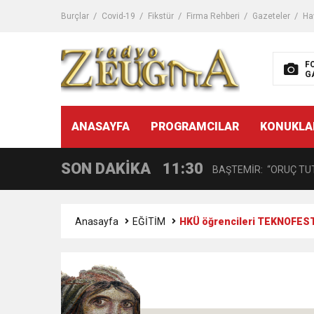
11:32
Dr. Öcük, karın germe estet
Burçlar
Covid-19
Fikstür
Firma Rehberi
Gazeteler
Ha
10:45
Terör Örgütüne MİT’ten
F
G
14:08
Gaziantep FK o yıldızı ge
11:59
ANASAYFA
PROGRAMCILAR
KONUKLA
GÖĞÜS HASTALIKLARI 
SON DAKİKA
11:30
BAŞTEMİR: “ORUÇ TUT
17:58
“DEPREM SONRASI TR
Anasayfa
EĞİTİM
HKÜ öğrencileri TEKNOFEST’
16:48
Çocuklarda Gece İdrar K
12:37
BÜYÜKŞEHİR, VERGİ HA