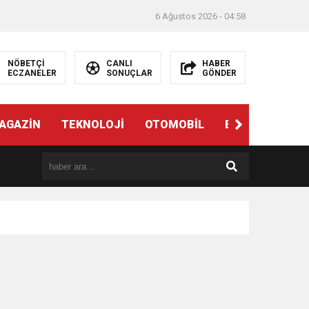
6 Ağustos 2026 - 04:58
NÖBETÇİ
CANLI
HABER
ECZANELER
SONUÇLAR
GÖNDER
AGAZİN
TEKNOLOJİ
OTOMOBİL
EĞİTİM
SAĞ