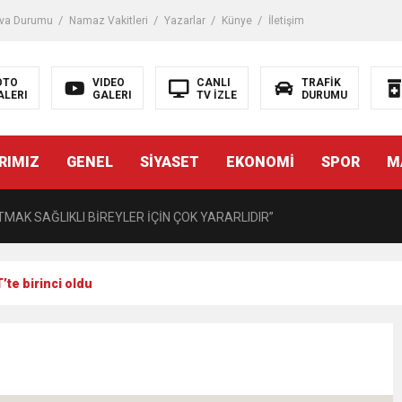
iği ile ilgili bilgi verdi
va Durumu
Namaz Vakitleri
Yazarlar
Künye
İletişim
 Darbe!
OTO
VIDEO
CANLI
TRAFİK
ALERI
GALERI
TV İZLE
DURUMU
tiriyor
RIMIZ
GENEL
SİYASET
EKONOMİ
SPOR
M
UZMANINDAN LİSELİLERE BİLGİLENDİRME
MAK SAĞLIKLI BİREYLER İÇİN ÇOK YARARLIDIR”
AVMALI OLGULARA CERRAHİ YAKLAŞIM”
te birinci oldu
açırma Tedavi Edilebilmektedir.
FTASI DOLAYISIYLA BİN 100 PERSONELE BİSİKLET DAĞITTI