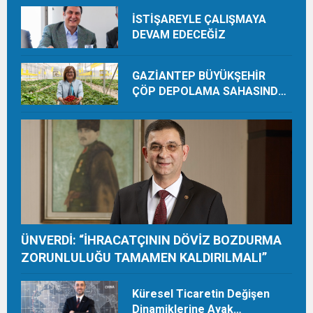
İSTİŞAREYLE ÇALIŞMAYA
DEVAM EDECEĞİZ
GAZİANTEP BÜYÜKŞEHİR
ÇÖP DEPOLAMA SAHASINDA
ORGANİK ÜRETİMLE YILDA 28
TON HASAT YAPIYOR
ÜNVERDİ: “İHRACATÇININ DÖVİZ BOZDURMA
ZORUNLULUĞU TAMAMEN KALDIRILMALI”
Küresel Ticaretin Değişen
Dinamiklerine Ayak