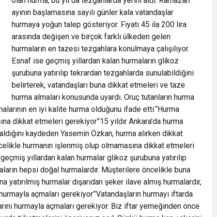
olan hurma, bu yıl da tezgahlarda yerini aldı. Ramazan
ayının başlamasına sayılı günler kala vatandaşlar
hurmaya yoğun talep gösteriyor. Fiyatı 45 ila 200 lira
arasında değişen ve birçok farklı ülkeden gelen
hurmaların en tazesi tezgahlara konulmaya çalışılıyor.
Esnaf ise geçmiş yıllardan kalan hurmaların glikoz
şurubuna yatırılıp tekrardan tezgahlarda sunulabildiğini
belirterek, vatandaşları buna dikkat etmeleri ve taze
hurma almaları konusunda uyardı. Oruç tutanların hurma
rmalarının en iyi kalite hurma olduğunu ifade etti.“Hurma
ına dikkat etmeleri gerekiyor”15 yıldır Ankara’da hurma
vraldığını kaydeden Yasemin Özkan, hurma alırken dikkat
ncelikle hurmanın işlenmiş olup olmamasına dikkat etmeleri
geçmiş yıllardan kalan hurmalar glikoz şurubuna yatırılıp
aların hepsi doğal hurmalardır. Müşterilere öncelikle buna
a yatırılmış hurmalar dışarıdan şeker ilave almış hurmalardır,
nı hurmayla açmaları gerekiyor”Vatandaşların hurmayı iftarda
arını hurmayla açmaları gerekiyor. Biz iftar yemeğinden önce