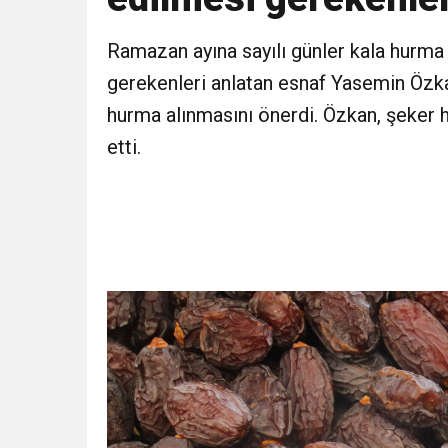
11:41
Gazikültür, yeni bir es
Ramazan ayına sayılı günler kala hurma 
gerekenleri anlatan esnaf Yasemin Özka
11:36
Hareketsiz yaşam diya
hurma alınmasını önerdi. Özkan, şeker h
etti.
11:32
Dr. Öcük, karın germe estet
10:45
Terör Örgütüne MİT’ten