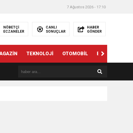
7 Ağustos 2026 - 17:10
NÖBETÇİ
CANLI
HABER
ECZANELER
SONUÇLAR
GÖNDER
AGAZİN
TEKNOLOJİ
OTOMOBİL
EĞİTİM
SAĞ