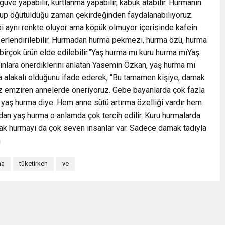
üve yapabilir, kurtlanma yapabilir, kabuk atabilir. Hurmanın
ulup öğütüldüğü zaman çekirdeğinden faydalanabiliyoruz.
bi aynı renkte oluyor ama köpük olmuyor içerisinde kafein
ğerlendirilebilir. Hurmadan hurma pekmezi, hurma özü, hurma
irçok ürün elde edilebilir.”Yaş hurma mı kuru hurma mıYaş
nlara önerdiklerini anlatan Yasemin Özkan, yaş hurma mı
a alakalı olduğunu ifade ederek, “Bu tamamen kişiye, damak
iz emziren annelerde öneriyoruz. Gebe bayanlarda çok fazla
, yaş hurma diye. Hem anne sütü artırma özelliği vardır hem
mdan yaş hurma o anlamda çok tercih edilir. Kuru hurmalarda
ak hurmayı da çok seven insanlar var. Sadece damak tadıyla
n
ma
tüketirken
ve