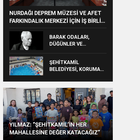
NURDAĞI DEPREM MÜZESİ VE AFET
FARKINDALIK MERKEZİ İÇİN İŞ BİRLİĞİ
PROTOKOLÜ İMZALANDI
BARAK ODALARI,
DÜĞÜNLER VE
GÜNDELİK HAYAT KAYIT
ALTINA ALINIYOR
ŞEHİTKAMİL
BELEDİYESİ, KORUMA
ALTINDAKİ ÇOCUKLARI
SPORLA
BULUŞTURUYOR
Genel
YILMAZ: “ŞEHİTKAMİL’İN HER
MAHALLESİNE DEĞER KATACAĞIZ”