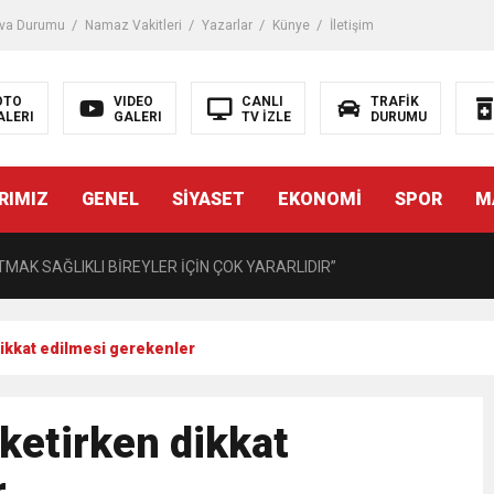
iği ile ilgili bilgi verdi
va Durumu
Namaz Vakitleri
Yazarlar
Künye
İletişim
 Darbe!
OTO
VIDEO
CANLI
TRAFİK
ALERI
GALERI
TV İZLE
DURUMU
tiriyor
RIMIZ
GENEL
SİYASET
EKONOMİ
SPOR
M
UZMANINDAN LİSELİLERE BİLGİLENDİRME
MAK SAĞLIKLI BİREYLER İÇİN ÇOK YARARLIDIR”
AVMALI OLGULARA CERRAHİ YAKLAŞIM”
dikkat edilmesi gerekenler
açırma Tedavi Edilebilmektedir.
ketirken dikkat
FTASI DOLAYISIYLA BİN 100 PERSONELE BİSİKLET DAĞITTI
r