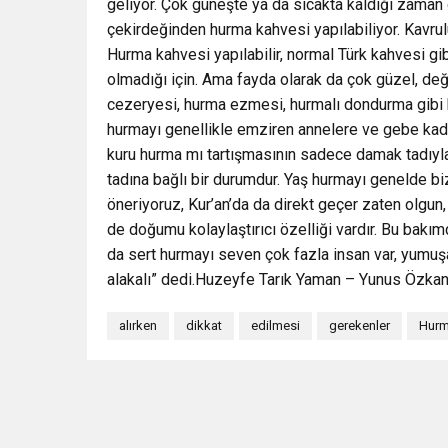
geliyor. Çok güneşte ya da sıcakta kaldığı zaman g
çekirdeğinden hurma kahvesi yapılabiliyor. Kavr
Hurma kahvesi yapılabilir, normal Türk kahvesi gi
olmadığı için. Ama fayda olarak da çok güzel, de
cezeryesi, hurma ezmesi, hurmalı dondurma gibi b
hurmayı genellikle emziren annelere ve gebe kadı
kuru hurma mı tartışmasının sadece damak tadıyl
tadına bağlı bir durumdur. Yaş hurmayı genelde b
öneriyoruz, Kur’an’da da direkt geçer zaten olgun
de doğumu kolaylaştırıcı özelliği vardır. Bu bakı
da sert hurmayı seven çok fazla insan var, yumuş
alakalı” dedi.Huzeyfe Tarık Yaman – Yunus Özka
alırken
dikkat
edilmesi
gerekenler
Hur