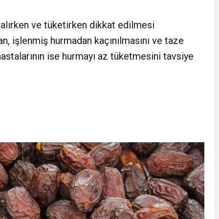
eri daha okuyucuyla buluşturdu
alırken ve tüketirken dikkat edilmesi
n, işlenmiş hurmadan kaçınılmasını ve taze
bete neden oluyor
astalarının ise hurmayı az tüketmesini tavsiye
iği ile ilgili bilgi verdi
 Darbe!