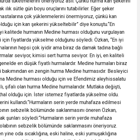
ahurda tüketmelerini öneriyoruz asıl. Çünkü hurma kan şekerini
 ılık sütle gün boyu oruçlarını tutabilirler. Eğer şeker
r hastalarına çok yüklenmelerini önermiyoruz, çünkü kan
duğu için kan şekerini yükseltebilir” diye konuştu.“En
n iyi kalitede hurmanın Medine hurması olduğunu vurgulayan
için fiyatlarda yükselme olduğunu söyledi. Özkan, “En iyi
alarının hepsi çok iyidir ama biraz da damak tadına bağlı
malar seviyor, kimisi sert hurma seviyor. En iyi, en kaliteli
 genelde en düşük fiyatlı hurmalardır. Medine hurmaları biraz
ri bakımından en zengin hurma Medine hurmasıdır. Besleyici
rma Medine hurması olduğu için ve Efendimiz aleyhissalatu
 şifalı olan hurma Medine hurmalarıdır. Mutlaka değişti,
hal olduğu için. İster istemez fiyatlarda yükselme oldu.
lerini kullandı.“Hurmaların serin yerde muhafaza edilmesi
bının sebzelik bölümünde saklanmasını öneren Özkan,
rak şunları söyledi:“Hurmaların serin yerde muhafaza
dolabının sebzelik bölümünde saklanmasını öneriyoruz.
 yine oda sıcaklığına, eski haline, eski yumuşaklığına