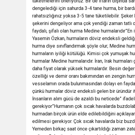
tüketmelerini öneriyoruz. Bir de iftarın dışında s
dengelediği için sahurda 3-4 tane hurma, bir bardak
rahatsızlığınız yoksa 3-5 tane tüketilebilir. Şeke
şekerini dengeliyor ama çok yendiği zaman tatlı ol
faydalı, şifalı olan hurma Medine hurmalarıdır”E
Yasemin Özkan, hurmaların döviz endeksli geldiği 
hurma diye sınıflandırmak şöyle olur; Medine hurm
hurmaların iyiliği kötülüğü. Kimisi çok yumuşak hur
hurmalar Medine hurmalarıdır. İran, Irak hurmaları
daha fiyat olarak yüksek hurmalardır. Besin değe
özelliği ve demir oranı bakımından en zengin hu
vesselamın orada bulunmasından dolayı en faydalı,
çünkü hurmalar döviz endeksli gelen bir üründür it
İnsanların alım gücü de azaldı bu neticede” ifade
gerekiyor”Hurmanın çok sıcak havalarda buzdola
hurmadan birçok ürün elde edilebildiğini açıklaya
edilmesi gerekiyor. Çok sıcak havalarda biz buz
Yemeden birkaç saat önce çıkartıldığı zaman zaten