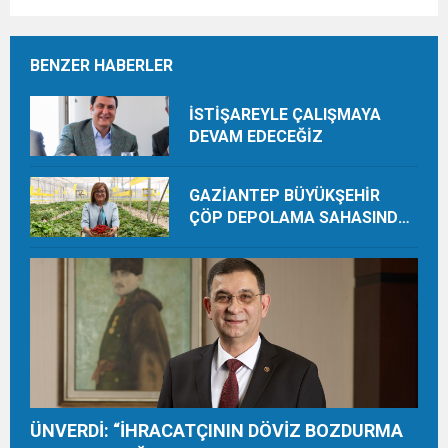
BENZER HABERLER
İSTİŞAREYLE ÇALIŞMAYA
DEVAM EDECEĞİZ
GAZİANTEP BÜYÜKŞEHİR
ÇÖP DEPOLAMA SAHASINDA
ORGANİK ÜRETİMLE YILDA 28
TON HASAT YAPIYOR
ÜNVERDİ: “İHRACATÇININ DÖVİZ BOZDURMA