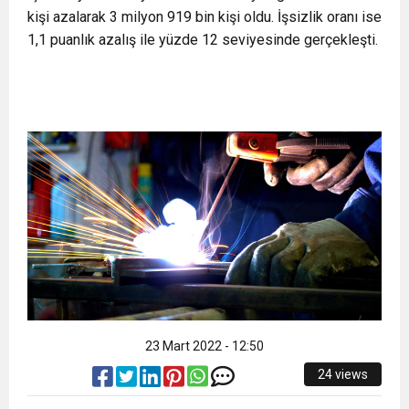
kişi azalarak 3 milyon 919 bin kişi oldu. İşsizlik oranı ise
11:36
Hareketsiz yaşam diyabete neden oluyor
buluşturdu
1,1 puanlık azalış ile yüzde 12 seviyesinde gerçekleşti.
11:32
Dr. Öcük, karın germe estetiği ile ilgili bilgi verdi
10:45
Terör Örgütüne MİT’ten Darbe!
23 Mart 2022 - 12:50
24 views