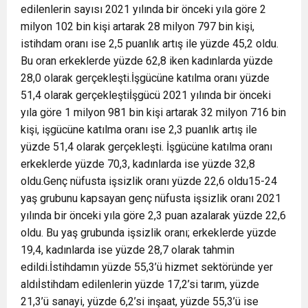
edilenlerin sayısı 2021 yılında bir önceki yıla göre 2
milyon 102 bin kişi artarak 28 milyon 797 bin kişi,
istihdam oranı ise 2,5 puanlık artış ile yüzde 45,2 oldu.
Bu oran erkeklerde yüzde 62,8 iken kadınlarda yüzde
28,0 olarak gerçekleşti.İşgücüne katılma oranı yüzde
51,4 olarak gerçekleştiİşgücü 2021 yılında bir önceki
yıla göre 1 milyon 981 bin kişi artarak 32 milyon 716 bin
kişi, işgücüne katılma oranı ise 2,3 puanlık artış ile
yüzde 51,4 olarak gerçekleşti. İşgücüne katılma oranı
erkeklerde yüzde 70,3, kadınlarda ise yüzde 32,8
oldu.Genç nüfusta işsizlik oranı yüzde 22,6 oldu15-24
yaş grubunu kapsayan genç nüfusta işsizlik oranı 2021
yılında bir önceki yıla göre 2,3 puan azalarak yüzde 22,6
oldu. Bu yaş grubunda işsizlik oranı; erkeklerde yüzde
19,4, kadınlarda ise yüzde 28,7 olarak tahmin
edildi.İstihdamın yüzde 55,3’ü hizmet sektöründe yer
aldıİstihdam edilenlerin yüzde 17,2’si tarım, yüzde
21,3’ü sanayi, yüzde 6,2’si inşaat, yüzde 55,3’ü ise