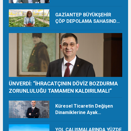
GAZİANTEP BÜYÜKŞEHİR
ÇÖP DEPOLAMA SAHASINDA
ORGANİK ÜRETİMLE YILDA 28
TON HASAT YAPIYOR
ÜNVERDİ: “İHRACATÇININ DÖVİZ BOZDURMA
ZORUNLULUĞU TAMAMEN KALDIRILMALI”
Küresel Ticaretin Değişen
Dinamiklerine Ayak
Uydurmalıyız
YOL ÇALIŞMALARINDA YÜZDE