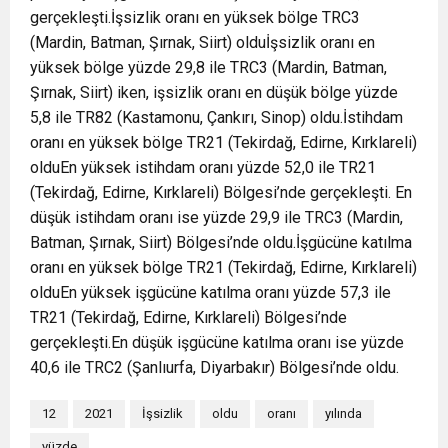
gerçekleşti.İşsizlik oranı en yüksek bölge TRC3
(Mardin, Batman, Şırnak, Siirt) olduİşsizlik oranı en
yüksek bölge yüzde 29,8 ile TRC3 (Mardin, Batman,
Şırnak, Siirt) iken, işsizlik oranı en düşük bölge yüzde
5,8 ile TR82 (Kastamonu, Çankırı, Sinop) oldu.İstihdam
oranı en yüksek bölge TR21 (Tekirdağ, Edirne, Kırklareli)
olduEn yüksek istihdam oranı yüzde 52,0 ile TR21
(Tekirdağ, Edirne, Kırklareli) Bölgesi’nde gerçekleşti. En
düşük istihdam oranı ise yüzde 29,9 ile TRC3 (Mardin,
Batman, Şırnak, Siirt) Bölgesi’nde oldu.İşgücüne katılma
oranı en yüksek bölge TR21 (Tekirdağ, Edirne, Kırklareli)
olduEn yüksek işgücüne katılma oranı yüzde 57,3 ile
TR21 (Tekirdağ, Edirne, Kırklareli) Bölgesi’nde
gerçekleşti.En düşük işgücüne katılma oranı ise yüzde
40,6 ile TRC2 (Şanlıurfa, Diyarbakır) Bölgesi’nde oldu.
12
2021
İşsizlik
oldu
oranı
yılında
yüzde