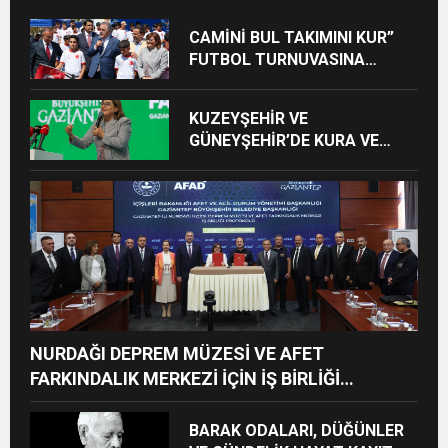
CAMİNİ BUL TAKIMINI KUR”
FUTBOL TURNUVASINA
KATILAN TÜM ÖĞRENCİLERE
BİSİKLET HEDİYE EDİLDİ
KUZEYŞEHİR VE
GÜNEYŞEHİR’DE KURA VE
TESLİMLER YAPILDI,
BAHÇELİEVLER’DE 5 BİN
KONUTUN TEMELİ ATILDI
NURDAĞI DEPREM MÜZESİ VE AFET
FARKINDALIK MERKEZİ İÇİN İŞ BİRLİĞİ
PROTOKOLÜ İMZALANDI
BARAK ODALARI, DÜĞÜNLER