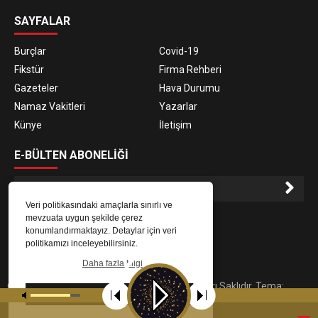
SAYFALAR
Burçlar
Covid-19
Fikstür
Firma Rehberi
Gazeteler
Hava Durumu
Namaz Vakitleri
Yazarlar
Künye
İletişim
E-BÜLTEN ABONELİĞİ
Veri politikasındaki amaçlarla sınırlı ve
E-Bülten aboneliği ile haberlere daha hızlı erişin.
mevzuata uygun şekilde çerez
konumlandırmaktayız. Detaylar için veri
politikamızı inceleyebilirsiniz.
Daha fazla bilgi
© 2023
Gaziantep Radyo Zeugma
. Tüm Hakları Saklıdır. Tema:
Tamam
tarafından uyarlanmıştır.