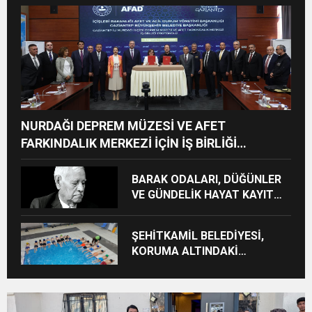
BAHÇELİEVLER’DE 5 BİN
KONUTUN TEMELİ ATILDI
NURDAĞI DEPREM MÜZESİ VE AFET
FARKINDALIK MERKEZİ İÇİN İŞ BİRLİĞİ
PROTOKOLÜ İMZALANDI
BARAK ODALARI, DÜĞÜNLER
VE GÜNDELİK HAYAT KAYIT
ALTINA ALINIYOR
ŞEHİTKAMİL BELEDİYESİ,
KORUMA ALTINDAKİ
ÇOCUKLARI SPORLA
BULUŞTURUYOR