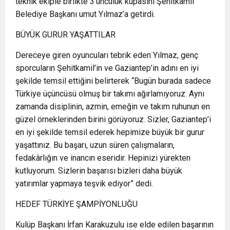
teknik ekiple birlikte 3’üncülük kupasını Şehitkamil
Belediye Başkanı umut Yılmaz’a getirdi.
BÜYÜK GURUR YAŞATTILAR
Dereceye giren oyuncuları tebrik eden Yılmaz, genç
sporcuların Şehitkamil’in ve Gaziantep’in adını en iyi
şekilde temsil ettiğini belirterek “Bugün burada sadece
Türkiye üçüncüsü olmuş bir takımı ağırlamıyoruz. Aynı
zamanda disiplinin, azmin, emeğin ve takım ruhunun en
güzel örneklerinden birini görüyoruz. Sizler, Gaziantep’i
en iyi şekilde temsil ederek hepimize büyük bir gurur
yaşattınız. Bu başarı, uzun süren çalışmaların,
fedakârlığın ve inancın eseridir. Hepinizi yürekten
kutluyorum. Sizlerin başarısı bizleri daha büyük
yatırımlar yapmaya teşvik ediyor” dedi.
HEDEF TÜRKİYE ŞAMPİYONLUĞU
Kulüp Başkanı İrfan Karakuzulu ise elde edilen başarının