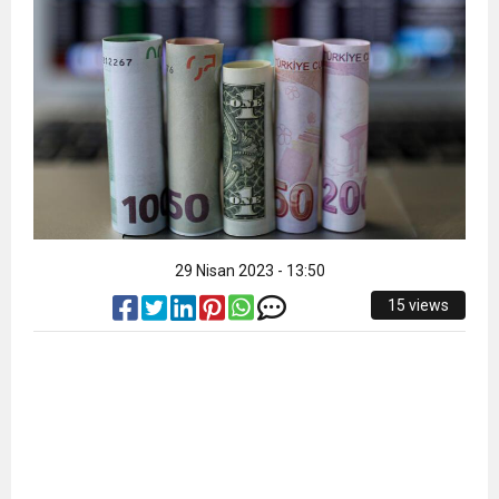
11:32
Dr. Öcük, karın germe estetiği ile ilgili bilgi verdi
10:45
Terör Örgütüne MİT’ten Darbe!
29 Nisan 2023 - 13:50
15 views