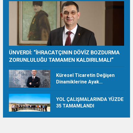
TON HASAT YAPIYOR
ÜNVERDİ: “İHRACATÇININ DÖVİZ BOZDURMA
ZORUNLULUĞU TAMAMEN KALDIRILMALI”
Küresel Ticaretin Değişen
Dinamiklerine Ayak
Uydurmalıyız
YOL ÇALIŞMALARINDA YÜZDE
35 TAMAMLANDI