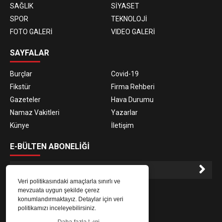
SAĞLIK
SİYASET
SPOR
TEKNOLOJİ
FOTO GALERİ
VIDEO GALERİ
SAYFALAR
Burçlar
Covid-19
Fikstür
Firma Rehberi
Gazeteler
Hava Durumu
Namaz Vakitleri
Yazarlar
Künye
İletişim
E-BÜLTEN ABONELİĞİ
Veri politikasındaki amaçlarla sınırlı ve
E-Bülten aboneliği ile haberlere daha hızlı erişin.
mevzuata uygun şekilde çerez
konumlandırmaktayız. Detaylar için veri
politikamızı inceleyebilirsiniz.
Daha fazla bilgi