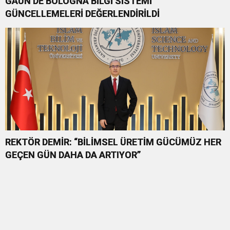
GAÜN’DE BOLOGNA BİLGİ SİSTEMİ
GÜNCELLEMELERİ DEĞERLENDİRİLDİ
REKTÖR DEMİR: “BİLİMSEL ÜRETİM GÜCÜMÜZ HER
GEÇEN GÜN DAHA DA ARTIYOR”