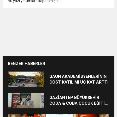
Bu yazı yorumlara kapatılmıştır.
BENZER HABERLER
GAÜN AKADEMİSYENLERİNİN
COST KATILIMI ÜÇ KAT ARTTI
GAZİANTEP BÜYÜKŞEHİR
CODA & COBA ÇOCUK EĞİTİM
MERKEZİ’NDE MEZUNİYET
HEYECANI