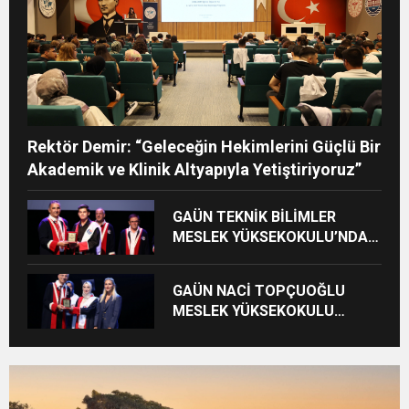
Rektör Demir: “Geleceğin Hekimlerini Güçlü Bir
Akademik ve Klinik Altyapıyla Yetiştiriyoruz”
GAÜN TEKNİK BİLİMLER
MESLEK YÜKSEKOKULU’NDA
MEZUNİYET SEVİNCİ
GAÜN NACİ TOPÇUOĞLU
MESLEK YÜKSEKOKULU
MEZUNİYET COŞKUSU