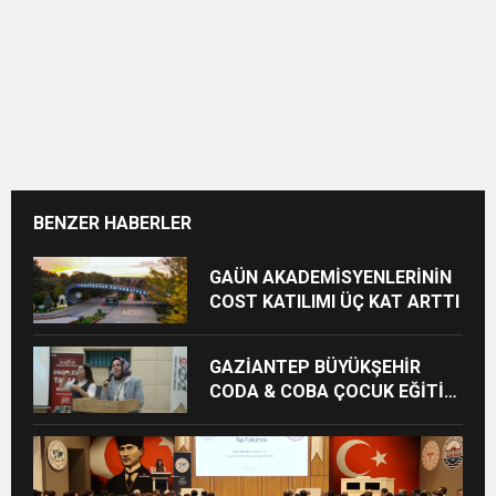
BENZER HABERLER
GAÜN AKADEMİSYENLERİNİN
COST KATILIMI ÜÇ KAT ARTTI
GAZİANTEP BÜYÜKŞEHİR
CODA & COBA ÇOCUK EĞİTİM
MERKEZİ’NDE MEZUNİYET
HEYECANI