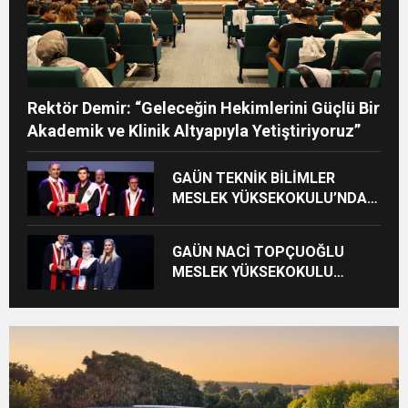
Rektör Demir: “Geleceğin Hekimlerini Güçlü Bir
Akademik ve Klinik Altyapıyla Yetiştiriyoruz”
GAÜN TEKNİK BİLİMLER
MESLEK YÜKSEKOKULU’NDA
MEZUNİYET SEVİNCİ
GAÜN NACİ TOPÇUOĞLU
MESLEK YÜKSEKOKULU
MEZUNİYET COŞKUSU