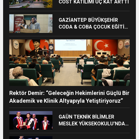
COST KATILIMI ÜÇ KAT ARTTI
GAZİANTEP BÜYÜKŞEHİR
CODA & COBA ÇOCUK EĞİTİM
MERKEZİ’NDE MEZUNİYET
HEYECANI
Rektör Demir: “Geleceğin Hekimlerini Güçlü Bir
Akademik ve Klinik Altyapıyla Yetiştiriyoruz”
GAÜN TEKNİK BİLİMLER
MESLEK YÜKSEKOKULU’NDA
MEZUNİYET SEVİNCİ