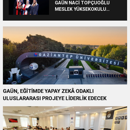
GAÜN NACİ TOPÇUOĞLU
MESLEK YÜKSEKOKULU
MEZUNİYET COŞKUSU
GAÜN, EĞİTİMDE YAPAY ZEKÂ ODAKLI
ULUSLARARASI PROJEYE LİDERLİK EDECEK