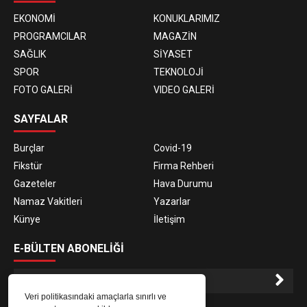
EKONOMİ
KONUKLARIMIZ
PROGRAMCILAR
MAGAZİN
SAĞLIK
SİYASET
SPOR
TEKNOLOJİ
FOTO GALERİ
VIDEO GALERİ
SAYFALAR
Burçlar
Covid-19
Fikstür
Firma Rehberi
Gazeteler
Hava Durumu
Namaz Vakitleri
Yazarlar
Künye
İletişim
E-BÜLTEN ABONELİĞİ
Veri politikasındaki amaçlarla sınırlı ve
E-Bülten aboneliği ile haberlere daha hızlı erişin.