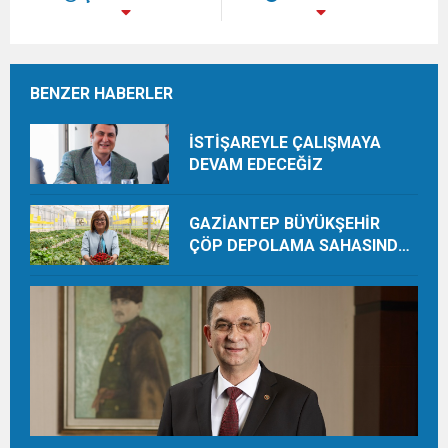
BENZER HABERLER
İSTİŞAREYLE ÇALIŞMAYA
DEVAM EDECEĞİZ
GAZİANTEP BÜYÜKŞEHİR
ÇÖP DEPOLAMA SAHASINDA
ORGANİK ÜRETİMLE YILDA 28
TON HASAT YAPIYOR