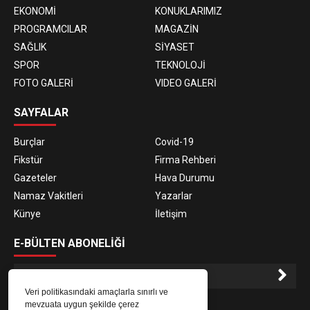
EKONOMİ
KONUKLARIMIZ
PROGRAMCILAR
MAGAZİN
SAĞLIK
SİYASET
SPOR
TEKNOLOJİ
FOTO GALERİ
VIDEO GALERİ
SAYFALAR
Burçlar
Covid-19
Fikstür
Firma Rehberi
Gazeteler
Hava Durumu
Namaz Vakitleri
Yazarlar
Künye
İletişim
E-BÜLTEN ABONELİĞİ
Veri politikasındaki amaçlarla sınırlı ve
E-Bülten aboneliği ile haberlere daha hızlı erişin.
mevzuata uygun şekilde çerez