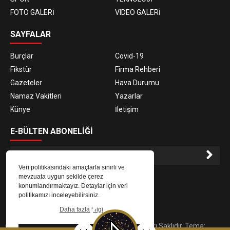
FOTO GALERİ
VIDEO GALERİ
SAYFALAR
Burçlar
Covid-19
Fikstür
Firma Rehberi
Gazeteler
Hava Durumu
Namaz Vakitleri
Yazarlar
Künye
İletişim
E-BÜLTEN ABONELİĞİ
Veri politikasındaki amaçlarla sınırlı ve
E-Bülten aboneliği ile haberlere daha hızlı erişin.
mevzuata uygun şekilde çerez
konumlandırmaktayız. Detaylar için veri
politikamızı inceleyebilirsiniz.
Daha fazla bilgi
© 2023
Gaziantep Radyo Zeugma
. Tüm Hakları Saklıdır. Tema: