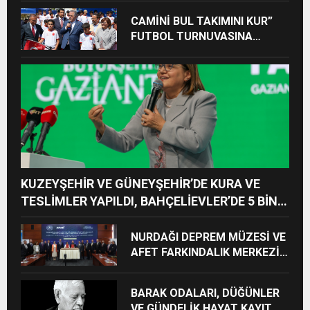
CAMİNİ BUL TAKIMINI KUR”
FUTBOL TURNUVASINA
KATILAN TÜM ÖĞRENCİLERE
BİSİKLET HEDİYE EDİLDİ
KUZEYŞEHİR VE GÜNEYŞEHİR’DE KURA VE
TESLİMLER YAPILDI, BAHÇELİEVLER’DE 5 BİN
KONUTUN TEMELİ ATILDI
NURDAĞI DEPREM MÜZESİ VE
AFET FARKINDALIK MERKEZİ
İÇİN İŞ BİRLİĞİ PROTOKOLÜ
İMZALANDI
BARAK ODALARI, DÜĞÜNLER
VE GÜNDELİK HAYAT KAYIT