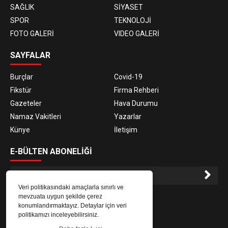
SAĞLIK
SİYASET
SPOR
TEKNOLOJİ
FOTO GALERİ
VIDEO GALERİ
SAYFALAR
Burçlar
Covid-19
Fikstür
Firma Rehberi
Gazeteler
Hava Durumu
Namaz Vakitleri
Yazarlar
Künye
İletişim
E-BÜLTEN ABONELİĞİ
Veri politikasındaki amaçlarla sınırlı ve
E-Bülten aboneliği ile haberlere daha hızlı erişin.
mevzuata uygun şekilde çerez
konumlandırmaktayız. Detaylar için veri
politikamızı inceleyebilirsiniz.