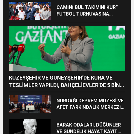
CAMİNİ BUL TAKIMINI KUR”
FUTBOL TURNUVASINA
KATILAN TÜM ÖĞRENCİLERE
BİSİKLET HEDİYE EDİLDİ
KUZEYŞEHİR VE GÜNEYŞEHİR’DE KURA VE
TESLİMLER YAPILDI, BAHÇELİEVLER’DE 5 BİN
KONUTUN TEMELİ ATILDI
NURDAĞI DEPREM MÜZESİ VE
AFET FARKINDALIK MERKEZİ
İÇİN İŞ BİRLİĞİ PROTOKOLÜ
İMZALANDI
BARAK ODALARI, DÜĞÜNLER
VE GÜNDELİK HAYAT KAYIT