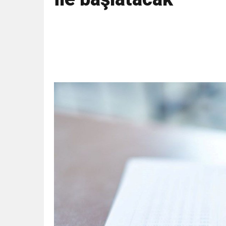
11:36
Hareketsiz yaşam diya
11:32
Dr. Öcük, karın germe estet
10:45
Terör Örgütüne MİT’ten