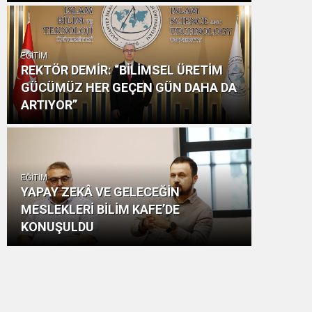
EĞİTİM
REKTÖR DEMİR: “BİLİMSEL ÜRETİM
GÜCÜMÜZ HER GEÇEN GÜN DAHA DA
ARTIYOR”
EĞİTİM
YAPAY ZEKÂ VE GELECEĞİN
MESLEKLERİ BİLİM KAFE’DE
KONUŞULDU