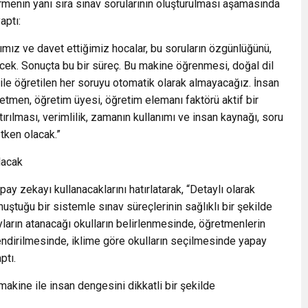
rmenin yanı sıra sınav sorularının oluşturulması aşamasında
aptı:
mız ve davet ettiğimiz hocalar, bu soruların özgünlüğünü,
decek. Sonuçta bu bir süreç. Bu makine öğrenmesi, doğal dil
ile öğretilen her soruyu otomatik olarak almayacağız. İnsan
etmen, öğretim üyesi, öğretim elemanı faktörü aktif bir
ırılması, verimlilik, zamanın kullanımı ve insan kaynağı, soru
tken olacak.”
lacak
y zekayı kullanacaklarını hatırlatarak, “Detaylı olarak
tuğu bir sistemle sınav süreçlerinin sağlıklı bir şekilde
ların atanacağı okulların belirlenmesinde, öğretmenlerin
endirilmesinde, iklime göre okulların seçilmesinde yapay
ptı.
kine ile insan dengesini dikkatli bir şekilde