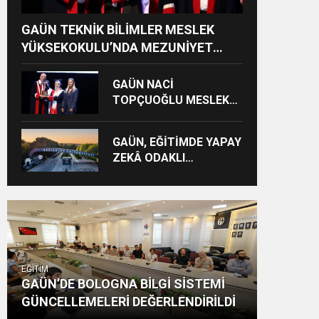
GAÜN TEKNİK BİLİMLER MESLEK
YÜKSEKOKULU’NDA MEZUNİYET
SEVİNCİ
GAÜN NACİ
TOPÇUOĞLU MESLEK
YÜKSEKOKULU
MEZUNİYET COŞKUSU
GAÜN, EĞİTİMDE YAPAY
ZEKÂ ODAKLI
ULUSLARARASI
PROJEYE LİDERLİK
EDECEK
EĞİTİM
GAÜN’DE BOLOGNA BİLGİ SİSTEMİ
GÜNCELLEMELERİ DEĞERLENDİRİLDİ