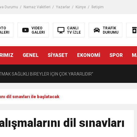
 Darbe!
va Durumu
Namaz Vakitleri
Yazarlar
Künye
İletişim
tiriyor
OTO
VIDEO
CANLI
TRAFİK
ALERI
GALERI
TV İZLE
DURUMU
UZMANINDAN LİSELİLERE BİLGİLENDİRME
RIMIZ
GENEL
SİYASET
EKONOMİ
SPOR
M
MAK SAĞLIKLI BİREYLER İÇİN ÇOK YARARLIDIR”
AVMALI OLGULARA CERRAHİ YAKLAŞIM”
açırma Tedavi Edilebilmektedir.
ı dil sınavları ile başlatacak
FTASI DOLAYISIYLA BİN 100 PERSONELE BİSİKLET DAĞITTI
ışmalarını dil sınavları
eri daha okuyucuyla buluşturdu