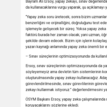
Bayram Ali Ersoy, yapay zekayı, sınav değerlendi
da kullanacaklarına vurgu yaparak, şu açıklamayı y
“Yapay zeka soru üretecek; sonra bizim uzmanları
benzerliğini ve orijinalliğini, doğruluğunu test e
işlemeyle gelişecek bir süreç. Yoksa yapay zeka 
faktörü burada her zaman olacak; yani uzman, öğr
şekilde devam edecek. Bizim için işlerin kolaylaşt
yazarı kaynağı anlamında yapay zeka önemli bir e
– Sınav süreçlerinin optimizasyonunda da kullanı
Ersoy, sınav süreçlerinin optimizasyonunda da yapa
söyleyemeyiz ama devletin tüm sistemlerinin konuş
oluşturulmasında yapay zekayı kullanacağız. Aday
görevlendirilmesinde, sınav görevlilerinin görevl
zekayı kullanmak istiyoruz.” değerlendirmesini ya
ÖSYM Başkanı Ersoy, yapay zeka çalışmalarında ma
koruyacaklarını sözlerine ekledi.