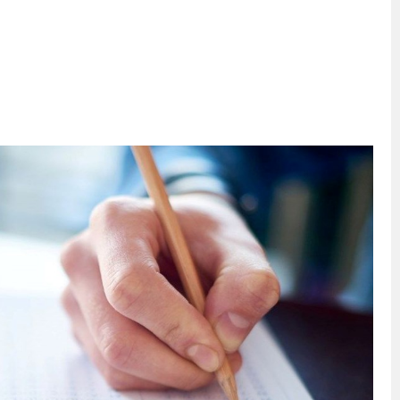
bete neden oluyor
iği ile ilgili bilgi verdi
 Darbe!