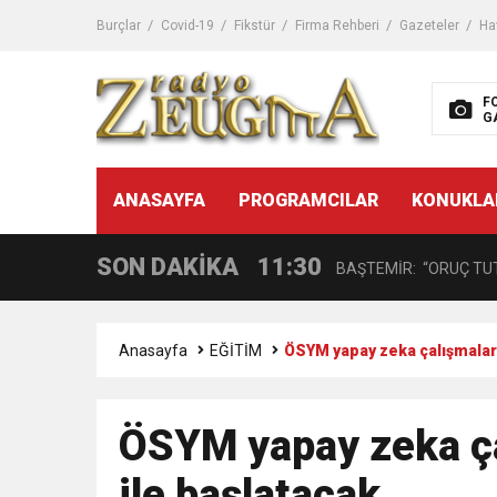
10:45
Terör Örgütüne MİT’ten
Burçlar
Covid-19
Fikstür
Firma Rehberi
Gazeteler
Ha
14:08
Gaziantep FK o yıldızı ge
F
G
11:59
GÖĞÜS HASTALIKLARI 
11:30
ANASAYFA
PROGRAMCILAR
KONUKLA
BAŞTEMİR: “ORUÇ TUT
SON DAKİKA
17:58
“DEPREM SONRASI TR
16:48
Çocuklarda Gece İdrar K
Anasayfa
EĞİTİM
ÖSYM yapay zeka çalışmaların
12:37
BÜYÜKŞEHİR, VERGİ HA
ÖSYM yapay zeka çal
11:41
Gazikültür, yeni bir es
ile başlatacak