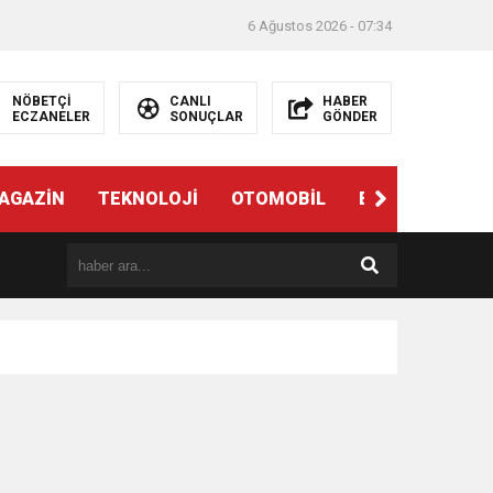
6 Ağustos 2026 - 07:34
NÖBETÇİ
CANLI
HABER
ECZANELER
SONUÇLAR
GÖNDER
AGAZİN
TEKNOLOJİ
OTOMOBİL
EĞİTİM
SAĞ