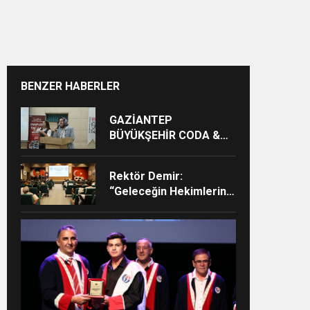
BENZER HABERLER
GAZİANTEP
BÜYÜKŞEHİR CODA &
COBA ÇOCUK EĞİTİM
MERKEZİ’NDE
Rektör Demir:
MEZUNİYET HEYECANI
“Geleceğin Hekimlerini
Güçlü Bir Akademik ve
Klinik Altyapıyla
Yetiştiriyoruz”