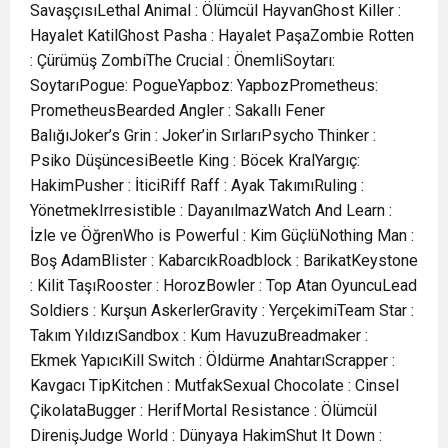
SavaşçısıLethal Animal : Ölümcül HayvanGhost Killer :
Hayalet KatilGhost Pasha : Hayalet PaşaZombie Rotten
: Çürümüş ZombiThe Crucial : ÖnemliSoytarı:
SoytarıPogue: PogueYapboz: YapbozPrometheus:
PrometheusBearded Angler : Sakallı Fener
BalığıJoker’s Grin : Joker’in SırlarıPsycho Thinker :
Psiko DüşüncesiBeetle King : Böcek KralYargıç:
HakimPusher : İticiRiff Raff : Ayak TakımıRuling :
YönetmekIrresistible : DayanılmazWatch And Learn :
İzle ve ÖğrenWho is Powerful : Kim GüçlüNothing Man :
Boş AdamBlister : KabarcıkRoadblock : BarikatKeystone
: Kilit TaşıRooster : HorozBowler : Top Atan OyuncuLead
Soldiers : Kurşun AskerlerGravity : YerçekimiTeam Star :
Takım YıldızıSandbox : Kum HavuzuBreadmaker :
Ekmek YapıcıKill Switch : Öldürme AnahtarıScrapper :
Kavgacı TipKitchen : MutfakSexual Chocolate : Cinsel
ÇikolataBugger : HerifMortal Resistance : Ölümcül
DirenişJudge World : Dünyaya HakimShut It Down :