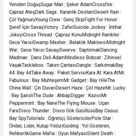
Yeniden DoğuşSugar Man : Şeker AdamCrossfire :
Çapraz AteşDark Saga : Karanlık DestanıDesert Rain :
Çöl YağmuruYoung Crew : Genç EkipFight For Honor :
Şeref İçin SavaşVictory : ZaferSuicide Jockey : İntihar
JokeyiCross Thread : Çapraz KonuMidnight Rambler :
Gece YarısıSwamp Masher : Bataklık MakinesiMidnight
War : Gece Yarısı SavaşıSwerve : SaptırmakDancing
Madman : Dans Deli AdamMindless Bobcat : Zihinsel
VaşakTacklebox : Takım ÇantasıDangle : SarkıtmakBay
44: Bay 44Take Away : Paket ServisiKara At: Kara AtMr.
Fabulous : Bay MuhteşemMr. Gadget : Bay HileThe
China Wall : Çin DuvarıDesert Haze : Çöl HazeMr. Lucky
: Bay ŞanslıThe Dude : AhbapDigger : KazıcıMr.
Peppermint : Bay NaneThe Flying Mouse : Uçan
FareDisco Thunder : Disco Gök GürültüsüBay Casus:
Bay SpyTutorials : Öğretiçi, GöstericilerPole Star :
Önder, Lider, Kutup YıldızıGuiding : Yol Gösteren,
RehberlikGame Mafia : Oyun MafyasıSilent Death :