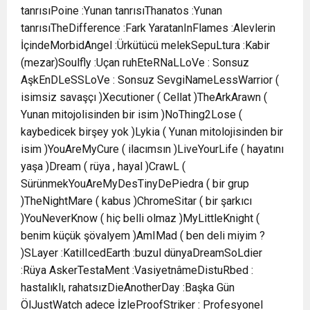
tanrısıPoine :Yunan tanrısıThanatos :Yunan
tanrısıTheDifference :Fark YaratanInFlames :Alevlerin
İçindeMorbidAngel :Ürkütücü melekSepuLtura :Kabir
(mezar)Soulfly :Uçan ruhEteRNaLLoVe : Sonsuz
AşkEnDLeSSLoVe : Sonsuz SevgiNameLessWarrior (
isimsiz savaşçı )Xecutioner ( Cellat )TheArkArawn (
Yunan mitojolisinden bir isim )NoThing2Lose (
kaybedicek birşey yok )Lykia ( Yunan mitolojisinden bir
isim )YouAreMyCure ( ilacımsın )LiveYourLife ( hayatını
yaşa )Dream ( rüya , hayal )CrawL (
SürünmekYouAreMyDesTinyDePiedra ( bir grup
)TheNightMare ( kabus )ChromeSitar ( bir şarkıcı
)YouNeverKnow ( hiç belli olmaz )MyLittleKnight (
benim küçük şövalyem )AmIMad ( ben deli miyim ?
)SLayer :KatilIcedEarth :buzul dünyaDreamSoLdier
:Rüya AskerTestaMent :VasiyetnâmeDistuRbed :
hastalıklı, rahatsızDieAnotherDay :Başka Gün
ÖlJustWatch adece İzleProofStriker : Profesyonel