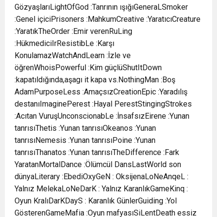
GözyaşlarıLightOfGod :Tanrının ışığıGeneraLSmoker
:Genel içiciPrisoners :MahkumCreative :YaratıcıCreature
:YaratıkTheOrder :Emir verenRuLing
:HükmediciIrResistibLe :Karşı
KonulamazWatchAndLearn :İzle ve
öğrenWhoisPowerful :Kim güçlüShutItDown
:kapatıldığında,aşagı it kapa vs.NothingMan :Boş
AdamPurposeLess :AmaçsızCreationEpic :Yaradılış
destanıImaginePerest :Hayal PerestStingingStrokes
:Acıtan VuruşUnconscionabLe :İnsafsızEirene :Yunan
tanrısıThetis :Yunan tanrısıOkeanos :Yunan
tanrısıNemesis :Yunan tanrısıPoine :Yunan
tanrısıThanatos :Yunan tanrısıTheDifference :Fark
YaratanMortalDance :Ölümcül DansLastWorld son
dünyaLiterary :EbediOxyGeN : OksijenaLoNeAnqeL :
Yalnız MelekaLoNeDarK : Yalnız KaranlıkGameKinq :
Oyun KralıDarKDayS : Karanlık GünlerGuiding :Yol
GösterenGameMafia :Oyun mafyasıSiLentDeath essiz