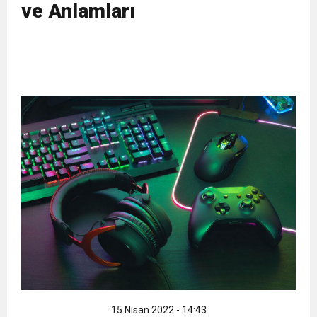
ve Anlamları
11:32
Dr. Öcük, karın germe estetiği ile ilgili bilgi verdi
10:45
Terör Örgütüne MİT’ten Darbe!
15 Nisan 2022 - 14:43