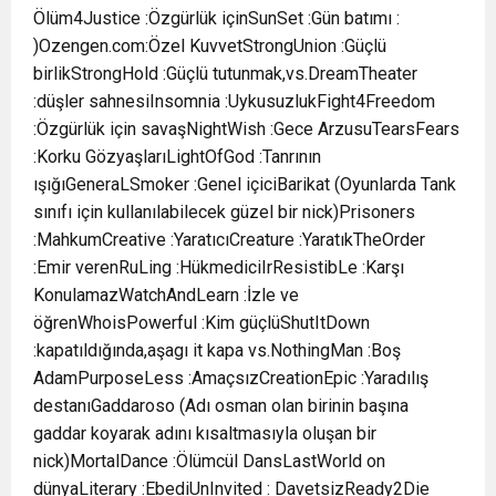
Ölüm4Justice :Özgürlük içinSunSet :Gün batımı :
)Ozengen.com:Özel KuvvetStrongUnion :Güçlü
birlikStrongHold :Güçlü tutunmak,vs.DreamTheater
:düşler sahnesiInsomnia :UykusuzlukFight4Freedom
:Özgürlük için savaşNightWish :Gece ArzusuTearsFears
:Korku GözyaşlarıLightOfGod :Tanrının
ışığıGeneraLSmoker :Genel içiciBarikat (Oyunlarda Tank
sınıfı için kullanılabilecek güzel bir nick)Prisoners
:MahkumCreative :YaratıcıCreature :YaratıkTheOrder
:Emir verenRuLing :HükmediciIrResistibLe :Karşı
KonulamazWatchAndLearn :İzle ve
öğrenWhoisPowerful :Kim güçlüShutItDown
:kapatıldığında,aşagı it kapa vs.NothingMan :Boş
AdamPurposeLess :AmaçsızCreationEpic :Yaradılış
destanıGaddaroso (Adı osman olan birinin başına
gaddar koyarak adını kısaltmasıyla oluşan bir
nick)MortalDance :Ölümcül DansLastWorld on
dünyaLiterary :EbediUnInvited : DavetsizReady2Die