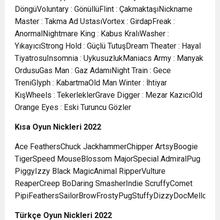
DöngüVoluntary : GönüllüFlint : ÇakmaktaşıNickname
Master : Takma Ad UstasıVortex : GirdapFreak :
AnormalNightmare King : Kabus KralıWasher :
YıkayıcıStrong Hold : Güçlü TutuşDream Theater : Hayal
TiyatrosuInsomnia : UykusuzlukManiacs Army : Manyak
OrdusuGas Man : Gaz AdamıNight Train : Gece
TreniGlyph : KabartmaOld Man Winter : İhtiyar
KışWheels : TekerleklerGrave Digger : Mezar KazıcıOld
Orange Eyes : Eski Turuncu Gözler
Kısa Oyun Nickleri 2022
Ace FeathersChuck JackhammerChipper ArtsyBoogie
TigerSpeed MouseBlossom MajorSpecial AdmiralPug
PiggyIzzy Black MagicAnimal RipperVulture
ReaperCreep BoDaring SmasherIndie ScruffyComet
PipiFeathersSailorBrowFrostyPugStuffyDizzyDocMellowTwi
Türkç
e Oyun Nickleri 2022