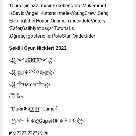
:Ölüm için hazırmısınExcellentJob :Mükemmel
işSaviorAngel :Kurtarıcı melekYoungCrew :Genç
EkipFightForHonor :Onur için mücadeleVictory
:Zafer,Galibiyet,başarıTutoriaLs
:Öğretiçi,göstericilerPoleStar :Önder,lider
Şekilli
Oyun Nickleri 2022
꧁༺J꙰O꙰K꙰E꙰R꙰༻꧂
꧁ঔৣ☬✞???✞☬ঔৣ꧂
꧁༒Gamer༒꧂
sͩtͤaͣlͭkͪer
™Ꭰᥲʀκ͢❥Ӄᴎ͟͞ɪ͟͞ԍ͟͞ʜ͟͞ᴛ™Gamer]
꧁༺༒☬๖ۣ•҉Ǥaϻeℝ❥ ☬༒༻꧂
◤✞???? ?????✞◥