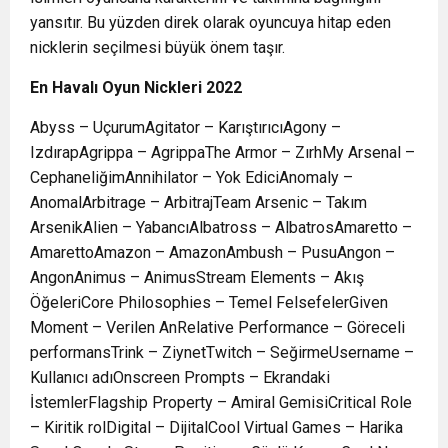
yansıtır. Bu yüzden direk olarak oyuncuya hitap eden
nicklerin seçilmesi büyük önem taşır.
En Havalı Oyun Nickleri 2022
Abyss – UçurumAgitator – KarıştırıcıAgony –
IzdırapAgrippa – AgrippaThe Armor – ZırhMy Arsenal –
CephaneliğimAnnihilator – Yok EdiciAnomaly –
AnomalArbitrage – ArbitrajTeam Arsenic – Takım
ArsenikAlien – YabancıAlbatross – AlbatrosAmaretto –
AmarettoAmazon – AmazonAmbush – PusuAngon –
AngonAnimus – AnimusStream Elements – Akış
ÖğeleriCore Philosophies – Temel FelsefelerGiven
Moment – Verilen AnRelative Performance – Göreceli
performansTrink – ZiynetTwitch – SeğirmeUsername –
Kullanıcı adıOnscreen Prompts – Ekrandaki
İstemlerFlagship Property – Amiral GemisiCritical Role
– Kiritik rolDigital – DijitalCool Virtual Games – Harika