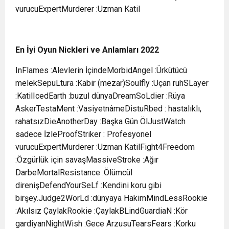
vurucuExpertMurderer :Uzman Katil
En İyi Oyun Nickleri ve Anlamları 2022
InFlames :Alevlerin İçindeMorbidAngel :Ürkütücü
melekSepuLtura :Kabir (mezar)Soulfly :Uçan ruhSLayer
:KatilIcedEarth :buzul dünyaDreamSoLdier :Rüya
AskerTestaMent :VasiyetnâmeDistuRbed : hastalıklı,
rahatsızDieAnotherDay :Başka Gün ÖlJustWatch
sadece İzleProofStriker : Profesyonel
vurucuExpertMurderer :Uzman KatilFight4Freedom
:Özgürlük için savaşMassiveStroke :Ağır
DarbeMortalResistance :Ölümcül
direnişDefendYourSeLf :Kendini koru gibi
birşey.Judge2WorLd :dünyaya HakimMindLessRookie
:Akılsız ÇaylakRookie :ÇaylakBLindGuardiaN :Kör
gardiyanNightWish :Gece ArzusuTearsFears :Korku