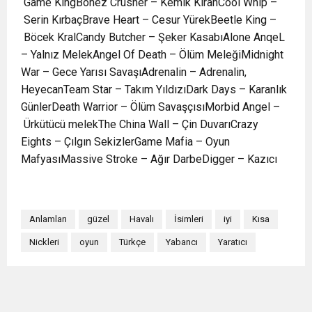
Game KingBonez Crusher – Kemik KıranCool Whip –
Serin KırbaçBrave Heart – Cesur YürekBeetle King –
Böcek KralCandy Butcher – Şeker KasabıAlone AnqeL
– Yalnız MelekAngel Of Death – Ölüm MeleğiMidnight
War – Gece Yarısı SavaşıAdrenalin – Adrenalin,
HeyecanTeam Star – Takım YıldızıDark Days – Karanlık
GünlerDeath Warrior – Ölüm SavaşçısıMorbid Angel –
Ürkütücü melekThe China Wall – Çin DuvarıCrazy
Eights – Çılgın SekizlerGame Mafia – Oyun
MafyasıMassive Stroke – Ağır DarbeDigger – Kazıcı
Anlamları
güzel
Havalı
İsimleri
iyi
Kısa
Nickleri
oyun
Türkçe
Yabancı
Yaratıcı