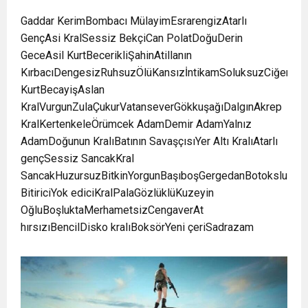
Gaddar KerimBombacı MülayimEsrarengizAtarlı
GençAsi KralSessiz BekçiCan PolatDoğuDerin
GeceAsil KurtBecerikliŞahinAtillanın
KırbacıDengesizRuhsuzÖlüKansızİntikamSoluksuzCiğersizAl
KurtBecayişAslan
KralVurgunZulaÇukurVatanseverGökkuşağıDalgınAkrep
KralKertenkeleÖrümcek AdamDemir AdamYalnız
AdamDoğunun KralıBatının SavaşçısıYer Altı KralıAtarlı
gençSessiz SancakKral
SancakHuzursuzBitkinYorgunBaşıboşGergedanBotoksluSevi
BitiriciYok ediciKralPalaGözlüklüKuzeyin
OğluBoşluktaMerhametsizCengaverAt
hırsızıBencilDisko kralıBoksörYeni çeriSadrazam