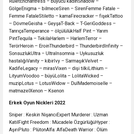
RuletEnchantress – büyücü kadınShadow –
GölgeEnigma – bilmeceSiren – SirenFemme Fatale –
Femme FataleStiletto – kamaFirecracker – fişekTattoo
– DövmeGeisha – GeyşaT-Back – T-GeriGoddess –
TanrıçaTemperance – ölçülülükHalf Pint – Yarım
PintTequila – TekilaHarlem – HarlemTerror –
TerörHeroin – EroinThunderbird – ThunderbirdInfinity –
SonsuzlukUltra – UltraInsomnia – Uykusuzluk
hastalığıVanity – kibirIvy – SarmaşıkVelvet –
KadifeLegacy – mirasVixen – dişi tilkiLithium –
LityumVoodoo – büyüLolita – LolitaWicked –
muzipLotus – LotusWidow – DulMademoiselle –
matmazelXenon – Ksenon
Erkek
Oyun Nickleri 2022
Sniper : Keskin NişancıExpert Murderer : Uzman
KatilFight Freedom : Mücadele ÖzgürlüğüHyper :
AşırıPluto : PlütonAlfa: AlfaDeath Warrior : Ölüm