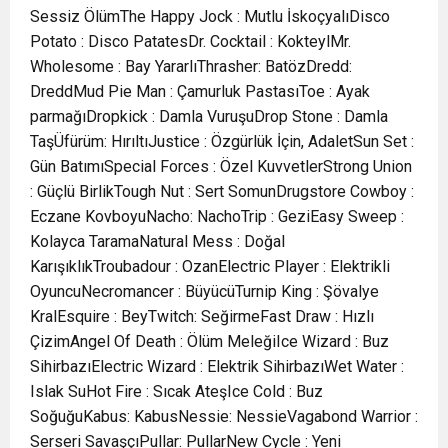
Sessiz ÖlümThe Happy Jock : Mutlu İskoçyalıDisco
Potato : Disco PatatesDr. Cocktail : KokteylMr.
Wholesome : Bay YararlıThrasher: BatözDredd:
DreddMud Pie Man : Çamurluk PastasıToe : Ayak
parmağıDropkick : Damla VuruşuDrop Stone : Damla
TaşÜfürüm: HırıltıJustice : Özgürlük İçin, AdaletSun Set :
Gün BatımıSpecial Forces : Özel KuvvetlerStrong Union
: Güçlü BirlikTough Nut : Sert SomunDrugstore Cowboy :
Eczane KovboyuNacho: NachoTrip : GeziEasy Sweep :
Kolayca TaramaNatural Mess : Doğal
KarışıklıkTroubadour : OzanElectric Player : Elektrikli
OyuncuNecromancer : BüyücüTurnip King : Şövalye
KralEsquire : BeyTwitch: SeğirmeFast Draw : Hızlı
ÇizimAngel Of Death : Ölüm MeleğiIce Wizard : Buz
SihirbazıElectric Wizard : Elektrik SihirbazıWet Water :
Islak SuHot Fire : Sıcak AteşIce Cold : Buz
SoğuğuKabus: KabusNessie: NessieVagabond Warrior :
Serseri SavaşçıPullar: PullarNew Cycle : Yeni