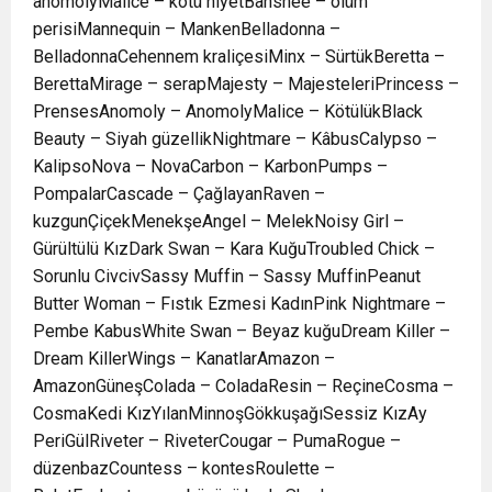
anomolyMalice – kötü niyetBanshee – ölüm
perisiMannequin – MankenBelladonna –
BelladonnaCehennem kraliçesiMinx – SürtükBeretta –
BerettaMirage – serapMajesty – MajesteleriPrincess –
PrensesAnomoly – AnomolyMalice – KötülükBlack
Beauty – Siyah güzellikNightmare – KâbusCalypso –
KalipsoNova – NovaCarbon – KarbonPumps –
PompalarCascade – ÇağlayanRaven –
kuzgunÇiçekMenekşeAngel – MelekNoisy Girl –
Gürültülü KızDark Swan – Kara KuğuTroubled Chick –
Sorunlu CivcivSassy Muffin – Sassy MuffinPeanut
Butter Woman – Fıstık Ezmesi KadınPink Nightmare –
Pembe KabusWhite Swan – Beyaz kuğuDream Killer –
Dream KillerWings – KanatlarAmazon –
AmazonGüneşColada – ColadaResin – ReçineCosma –
CosmaKedi KızYılanMinnoşGökkuşağıSessiz KızAy
PeriGülRiveter – RiveterCougar – PumaRogue –
düzenbazCountess – kontesRoulette –