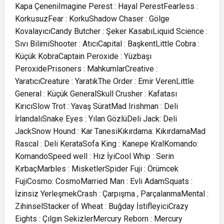
Kapa ÇeneniImagine Perest : Hayal PerestFearless :
KorkusuzFear : KorkuShadow Chaser : Gölge
KovalayıcıCandy Butcher : Şeker KasabıLiquid Science :
Sıvı BilimiShooter : AtıcıCapital : BaşkentLittle Cobra :
Küçük KobraCaptain Peroxide : Yüzbaşı
PeroxidePrisoners : MahkumlarCreative :
YaratıcıCreature : YaratıkThe Order : Emir VerenLittle
General : Küçük GeneralSkull Crusher : Kafatası
KırıcıSlow Trot : Yavaş SüratMad Irishman : Deli
İrlandalıSnake Eyes : Yılan GözlüDeli Jack: Deli
JackSnow Hound : Kar TanesiKıkırdama: KıkırdamaMad
Rascal : Deli KerataSofa King : Kanepe KralKomando:
KomandoSpeed well : Hız İyiCool Whip : Serin
KırbaçMarbles : MisketlerSpider Fuji : Örümcek
FujiCosmo: CosmoMarried Man : Evli AdamSquats :
İzinsiz YerleşmekCrash : Çarpışma , ParçalanmaMental :
ZihinselStacker of Wheat : Buğday İstifleyiciCrazy
Eights : Çılgın SekizlerMercury Reborn : Mercury