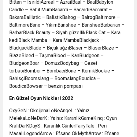
Bitten – IsırıldıAzrael – AzrailBaal – BaalBabylon
Candle – Babil MumBacardi – BacardiBaccarat –
BakaraBallistic – BalistikBalrog – BalrogBaltimore –
BaltimoreBane – YıkımBanshee – BansheeBarbarian –
BarbarBlack Beauty – Siyah güzellikBlack Cat – Kara
kediBlack Mamba – Kara MambaBlackjack –
BlackjackBlade – Bıçak ağzıBlaser – BlaserBlaze –
BlazeBleed – TaşmaBlood – KanBludgeon –
BludgeonBoar – DomuzBodybag – Ceset
torbasıBomber – BombacıBone – KemikBookie –
BahisçiBoomslang – BoomslangBoudica –
BoudicaBowser – benzin pompası
En Gü
zel Oyun Nickleri 2022
OxyGeN : OksijenaLoNeAnqeL : Yalnız
MelekaLoNeDarK : Yalnız KaranlıkGameKinq : Oyun
KralıDarKDayS : Karanlık GünlerFairyTale : Peri
MasalıLegendArrow : Efsane OkMythArrow : Efsane