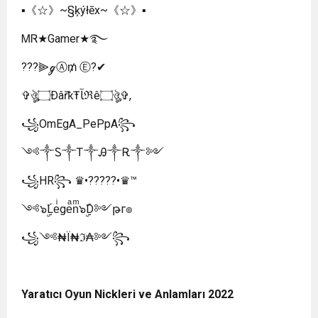
▪︎《☆》~§ķýłēx~《☆》▪︎
ᎷᏒ★Gamer★࿐
???⫸ℊⒶ₥ Ⓔ?✔
✞ঔৣ۝ÐâřҟŦﺂℜê۝ঔৣ✞,
꧁OmEgA_PePpA꧂
༺༒Ꮪ༒Ꭲ༒Ꭿ༒Ꭱ༒༻
꧁HR꧂ ♛•?????•♛™︎
༺๖ۣۣۜLeͥgeͣnͫ๖ۣۣۜD༻թг๏
꧁༺₦Ї₦ℑ₳༻꧂
Yaratıcı Oyun Nickleri ve Anlamları 2022