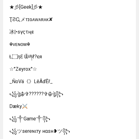
★彡[Geek]彡★
ƮƧᏩメᴛɪɢᴀᴡᴀʀᴀᴋ✘
冰|•sγςτңε
☬ᴠᴇɴᴏᴍ☬
Ł۝ηℇ Ѿཞℓ?єя
☆°Zeyrox°☆
_ŇoVä《》LêÂďĒř_
꧁ঔৣ☬✞??????✞☬ঔৣ꧂
Dæky
꧁༒Game༒꧂
꧁ツѕereɴιтy нαѕн❥ツ꧂