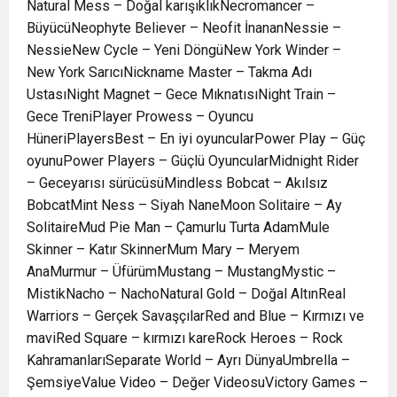
Natural Mess – Doğal karışıklıkNecromancer –
BüyücüNeophyte Believer – Neofit İnananNessie –
NessieNew Cycle – Yeni DöngüNew York Winder –
New York SarıcıNickname Master – Takma Adı
UstasıNight Magnet – Gece MıknatısıNight Train –
Gece TreniPlayer Prowess – Oyuncu
HüneriPlayersBest – En iyi oyuncularPower Play – Güç
oyunuPower Players – Güçlü OyuncularMidnight Rider
– Geceyarısı sürücüsüMindless Bobcat – Akılsız
BobcatMint Ness – Siyah NaneMoon Solitaire – Ay
SolitaireMud Pie Man – Çamurlu Turta AdamMule
Skinner – Katır SkinnerMum Mary – Meryem
AnaMurmur – ÜfürümMustang – MustangMystic –
MistikNacho – NachoNatural Gold – Doğal AltınReal
Warriors – Gerçek SavaşçılarRed and Blue – Kırmızı ve
maviRed Square – kırmızı kareRock Heroes – Rock
KahramanlarıSeparate World – Ayrı DünyaUmbrella –
ŞemsiyeValue Video – Değer VideosuVictory Games –