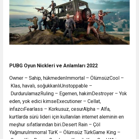
PUBG Oyun Nickleri ve Anlamları 2022
Owner – Sahip, hükmedenImmortal – ÖlümsüzCool –
Klas, havalı, soğukkanlıUnstoppable –
DurdurulamazRuling – Egemen, hakimDestroyer – Yok
eden, yok edici kimseExecutioner – Cellat,
infazcıFearlass – Korkusuz, cesurAlpha – Alfa,
kurtlarda sürü lideri için kullanılan internet aleminin en
meşhur sıfatlarından biri.Desert Rain – Çöl
YağmuruImmorral TürK – Ölümsüz TürkGame King –