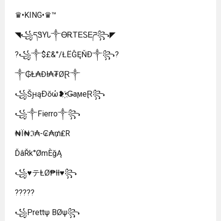
♛•KING•♛™︎
◥꧁དᏕYᏓ༒ᎾᎡᎢᎬᏚᎬཌ꧂◤
?꧁༒$£&°/ŁËĜĘŇÐ༒꧂?
༒₲Ⱡ₳Đł₳₮ØⱤ༒
꧁ŠԩąƉŏώ❥•҉ǤaϻeⱤ꧂
꧁༒Fierro༒꧂
₦Ї₦ℑ₳-₢₳₥₤R
ĎâŘk°ØmÈğĄ
꧁♥テⱠØ₱łł♥꧂
?????
꧁Prettψ BØψ꧂