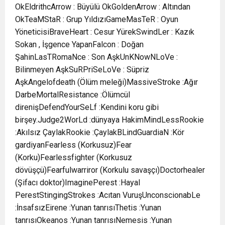
OkEldrithcArrow : Büyülü OkGoldenArrow : Altından
OkTeaMStaR : Grup YıldızıGameMasTeR : Oyun
YöneticisiBraveHeart : Cesur YürekSwindLer : Kazık
Sokan , İşgence YapanFalcon : Doğan
ŞahinLasTRomaNce : Son AşkUnKNowNLoVe :
Bilinmeyen AşkSuRPriSeLoVe : Süpriz
AşkAngelofdeath (Ölüm meleği)MassiveStroke :Ağır
DarbeMortalResistance :Ölümcül
direnişDefendYourSeLf :Kendini koru gibi
birşey.Judge2WorLd :dünyaya HakimMindLessRookie
:Akılsız ÇaylakRookie :ÇaylakBLindGuardiaN :Kör
gardiyanFearless (Korkusuz)Fear
(Korku)Fearlessfighter (Korkusuz
dövüşçü)Fearfulwarriror (Korkulu savaşçı)Doctorhealer
(Şifacı doktor)ImaginePerest :Hayal
PerestStingingStrokes :Acıtan VuruşUnconscionabLe
:İnsafsızEirene :Yunan tanrısıThetis :Yunan
tanrısıOkeanos :Yunan tanrısıNemesis :Yunan