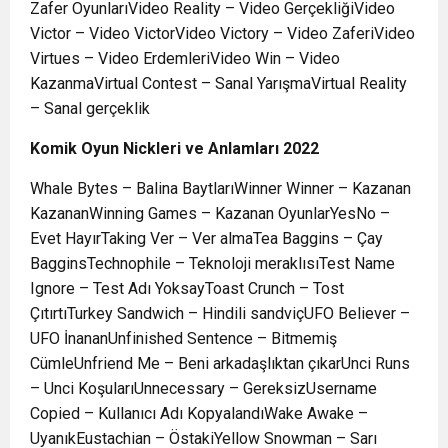
Zafer OyunlarıVideo Reality – Video GerçekliğiVideo
Victor – Video VictorVideo Victory – Video ZaferiVideo
Virtues – Video ErdemleriVideo Win – Video
KazanmaVirtual Contest – Sanal YarışmaVirtual Reality
– Sanal gerçeklik
Komik Oyun Nickleri ve Anlamları 2022
Whale Bytes – Balina BaytlarıWinner Winner – Kazanan
KazananWinning Games – Kazanan OyunlarYesNo –
Evet HayırTaking Ver – Ver almaTea Baggins – Çay
BagginsTechnophile – Teknoloji meraklısıTest Name
Ignore – Test Adı YoksayToast Crunch – Tost
ÇıtırtıTurkey Sandwich – Hindili sandviçUFO Believer –
UFO İnananUnfinished Sentence – Bitmemiş
CümleUnfriend Me – Beni arkadaşlıktan çıkarUnci Runs
– Unci KoşularıUnnecessary – GereksizUsername
Copied – Kullanıcı Adı KopyalandıWake Awake –
UyanıkEustachian – ÖstakiYellow Snowman – Sarı