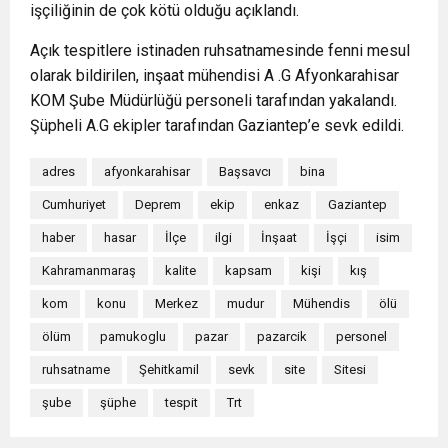
işçiliğinin de çok kötü olduğu açıklandı.
Açık tespitlere istinaden ruhsatnamesinde fenni mesul
olarak bildirilen, inşaat mühendisi A .G Afyonkarahisar
KOM Şube Müdürlüğü personeli tarafından yakalandı.
Şüpheli A.G ekipler tarafından Gaziantep’e sevk edildi.
adres
afyonkarahisar
Başsavcı
bina
Cumhuriyet
Deprem
ekip
enkaz
Gaziantep
haber
hasar
İlçe
ilgi
İnşaat
İşçi
isim
Kahramanmaraş
kalite
kapsam
kişi
kış
kom
konu
Merkez
mudur
Mühendis
ölü
ölüm
pamukoglu
pazar
pazarcik
personel
ruhsatname
Şehitkamil
sevk
site
Sitesi
şube
şüphe
tespit
Trt