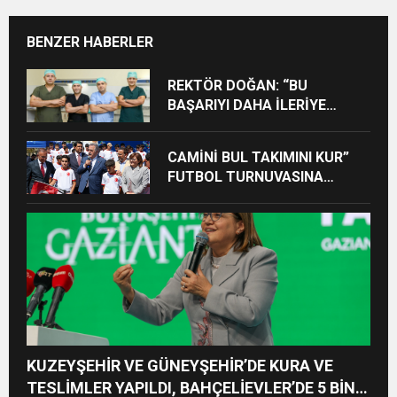
BENZER HABERLER
REKTÖR DOĞAN: “BU
BAŞARIYI DAHA İLERİYE
TAŞIYACAĞIZ”
CAMİNİ BUL TAKIMINI KUR”
FUTBOL TURNUVASINA
KATILAN TÜM ÖĞRENCİLERE
BİSİKLET HEDİYE EDİLDİ
KUZEYŞEHİR VE GÜNEYŞEHİR’DE KURA VE
TESLİMLER YAPILDI, BAHÇELİEVLER’DE 5 BİN