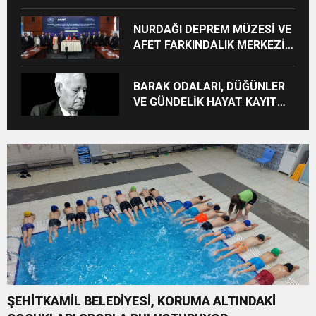
KONUTUN TEMELİ ATILDI
NURDAĞI DEPREM MÜZESİ VE
AFET FARKINDALIK MERKEZİ
İÇİN İŞ BİRLİĞİ PROTOKOLÜ
İMZALANDI
BARAK ODALARI, DÜĞÜNLER
VE GÜNDELİK HAYAT KAYIT
ALTINA ALINIYOR
ŞEHİTKAMİL BELEDİYESİ, KORUMA ALTINDAKİ