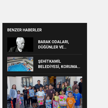
BENZER HABERLER
BARAK ODALARI,
DÜĞÜNLER VE
GÜNDELİK HAYAT KAYIT
ALTINA ALINIYOR
ŞEHİTKAMİL
BELEDİYESİ, KORUMA
ALTINDAKİ ÇOCUKLARI
SPORLA
BULUŞTURUYOR