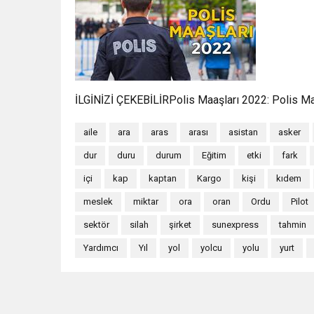
İLGİNİZİ ÇEKEBİLİRPolis Maaşları 2022: Polis M
aile
ara
aras
arası
asistan
asker
dur
duru
durum
Eğitim
etki
fark
içi
kap
kaptan
Kargo
kişi
kıdem
meslek
miktar
ora
oran
Ordu
Pilot
sektör
silah
şirket
sunexpress
tahmin
Yardımcı
Yıl
yol
yolcu
yolu
yurt