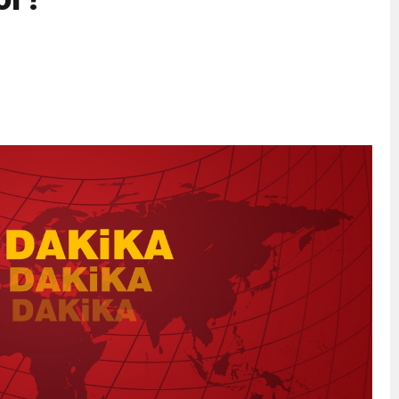
eri daha okuyucuyla buluşturdu
bete neden oluyor
iği ile ilgili bilgi verdi
 Darbe!