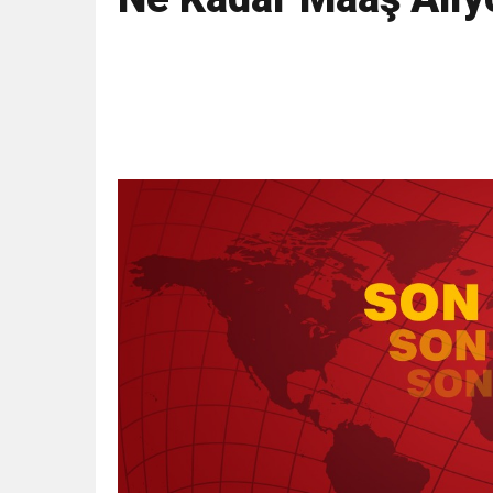
11:41
Gazikültür, yeni bir es
11:36
Hareketsiz yaşam diya
11:32
Dr. Öcük, karın germe estet
10:45
Terör Örgütüne MİT’ten