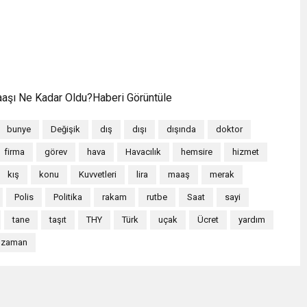
aaşı Ne Kadar Oldu?Haberi Görüntüle
bunye
Değişik
dış
dışı
dışında
doktor
firma
görev
hava
Havacılık
hemsire
hizmet
kış
konu
Kuvvetleri
lira
maaş
merak
Polis
Politika
rakam
rutbe
Saat
sayi
tane
taşıt
THY
Türk
uçak
Ücret
yardım
zaman