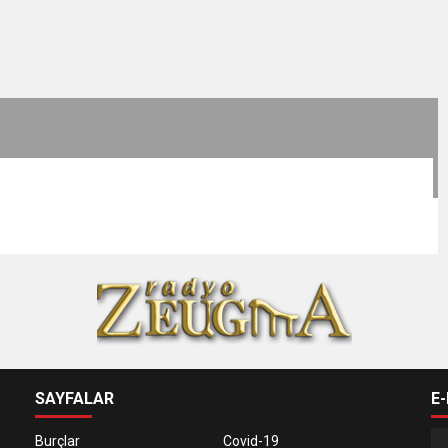
SAYFALAR
E
Burçlar
Covid-19