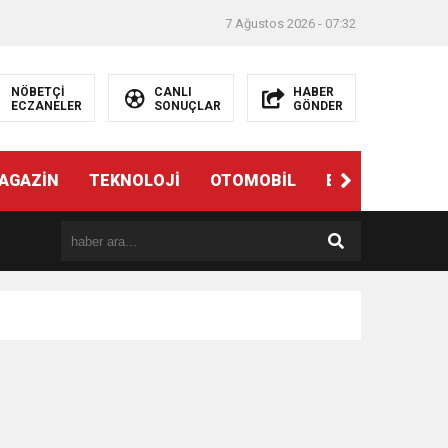
7 Ağustos 2026 - 07:32
NÖBETÇİ
CANLI
HABER
ECZANELER
SONUÇLAR
GÖNDER
AGAZİN
TEKNOLOJİ
OTOMOBİL
EĞİTİM
SAĞ