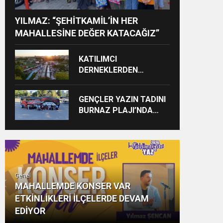
YILMAZ: “ŞEHİTKAMİL’İN HER
MAHALLESİNE DEĞER KATACAĞIZ”
KATILIMCI
DERNEKLERDEN
FESTİVALE TAM NOT
GENÇLER YAZIN TADINI
BURNAZ PLAJI’NDA
ÇIKARIYOR
Genel
MAHALLEMDE KONSER VAR
ETKİNLİKLERİ İLÇELERDE DEVAM
EDİYOR