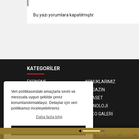
Bu yazı yorumlara kapatılmıştır.
KATEGORİLER
EKONOMİ
KONUKLARIMIZ
PROGRAMCILAR
MAGAZİN
Veri politikasındaki amaçlarla sınırlı ve
mevzuata uygun şekilde çerez
SAĞLIK
SİYASET
konumlandırmaktayız. Detaylar için veri
SPOR
TEKNOLOJİ
politikamızı inceleyebilirsiniz.
FOTO GALERİ
VIDEO GALERİ
Daha fazla bilgi
Tamam
© 2023
Gaziantep Radyo Zeugma
. Tüm Hakları Saklıdır.