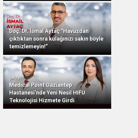
SAĞLIK
Doç. Dr. İsmal Aytaç “Havuzdan
çıktıktan sonra kulağınızı sakın böyle
temizlemeyin!”
SAĞLIK
Medical Point Gaziantep
Hastanesi’nde Yeni Nesil HIFU
Teknolojisi Hizmete Girdi