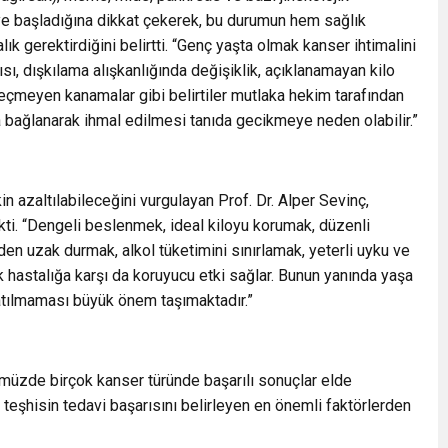
e başladığına dikkat çekerek, bu durumun hem sağlık
k gerektirdiğini belirtti. “Genç yaşta olmak kanser ihtimalini
ı, dışkılama alışkanlığında değişiklik, açıklanamayan kilo
 geçmeyen kanamalar gibi belirtiler mutlaka hekim tarafından
a bağlanarak ihmal edilmesi tanıda gecikmeye neden olabilir.”
 azaltılabileceğini vurgulayan Prof. Dr. Alper Sevinç,
ekti. “Dengeli beslenmek, ideal kiloyu korumak, düzenli
nden uzak durmak, alkol tüketimini sınırlamak, yeterli uyku ve
k hastalığa karşı da koruyucu etki sağlar. Bunun yanında yaşa
atılmaması büyük önem taşımaktadır.”
üzde birçok kanser türünde başarılı sonuçlar elde
n teşhisin tedavi başarısını belirleyen en önemli faktörlerden