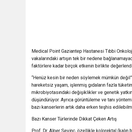
Medical Point Gaziantep Hastanesi Tıbbi Onkoloji
vakalarındaki artışın tek bir nedene bağlanamayac
faktörlere kadar birçok etkenin birlikte değerlendi
“Henüz kesin bir neden söylemek mümkün değil” di
hareketsiz yaşam, işlenmiş gıdaların fazla tüketimi
mikrobiyotasındaki değişiklikler ve genetik yatkınl
düşündürüyor. Ayrıca görüntüleme ve tanı yöntem
bazı kanserlerin artık daha erken teşhis edilebilmes
Bazı Kanser Türlerinde Dikkat Çeken Artış
Prof. Dr. Alper Sevinç, özellikle kolorektal (kalı