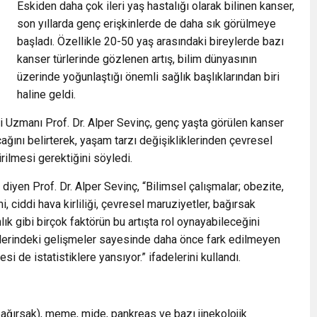
Eskiden daha çok ileri yaş hastalığı olarak bilinen kanser,
son yıllarda genç erişkinlerde de daha sık görülmeye
başladı. Özellikle 20-50 yaş arasındaki bireylerde bazı
kanser türlerinde gözlenen artış, bilim dünyasının
üzerinde yoğunlaştığı önemli sağlık başlıklarından biri
haline geldi.
 Uzmanı Prof. Dr. Alper Sevinç, genç yaşta görülen kanser
ağını belirterek, yaşam tarzı değişikliklerinden çevresel
rilmesi gerektiğini söyledi.
yen Prof. Dr. Alper Sevinç, “Bilimsel çalışmalar; obezite,
, ciddi hava kirliliği, çevresel maruziyetler, bağırsak
ık gibi birçok faktörün bu artışta rol oynayabileceğini
lerindeki gelişmeler sayesinde daha önce fark edilmeyen
i de istatistiklere yansıyor.” ifadelerini kullandı.
n bağırsak), meme, mide, pankreas ve bazı jinekolojik