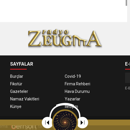
SAYFALAR
E
Burçlar
Covid-19
Fikstür
Firma Rehberi
E-B
Gazeteler
Hava Durumu
Namaz Vakitleri
Yazarlar
Künye
İletişim
 Tema:
tarafından uyarlanmıştır.