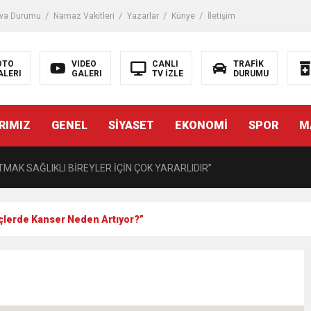
iği ile ilgili bilgi verdi
va Durumu
Namaz Vakitleri
Yazarlar
Künye
İletişim
 Darbe!
OTO
VIDEO
CANLI
TRAFİK
ALERI
GALERI
TV İZLE
DURUMU
tiriyor
RIMIZ
GENEL
SİYASET
EKONOMİ
SPOR
M
UZMANINDAN LİSELİLERE BİLGİLENDİRME
MAK SAĞLIKLI BİREYLER İÇİN ÇOK YARARLIDIR”
AVMALI OLGULARA CERRAHİ YAKLAŞIM”
nçlerde Kanser Neden Artıyor?”
açırma Tedavi Edilebilmektedir.
FTASI DOLAYISIYLA BİN 100 PERSONELE BİSİKLET DAĞITTI