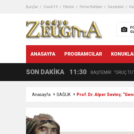
11:32
Dr. Öcük, karın germe estet
Burçlar
Covid-19
Fikstür
Firma Rehberi
Gazeteler
Ha
10:45
Terör Örgütüne MİT’ten
F
G
14:08
Gaziantep FK o yıldızı ge
11:59
ANASAYFA
PROGRAMCILAR
KONUKLA
GÖĞÜS HASTALIKLARI 
SON DAKİKA
11:30
BAŞTEMİR: “ORUÇ TUT
17:58
“DEPREM SONRASI TR
Anasayfa
SAĞLIK
Prof. Dr. Alper Sevinç: “Ge
16:48
Çocuklarda Gece İdrar K
12:37
BÜYÜKŞEHİR, VERGİ HA