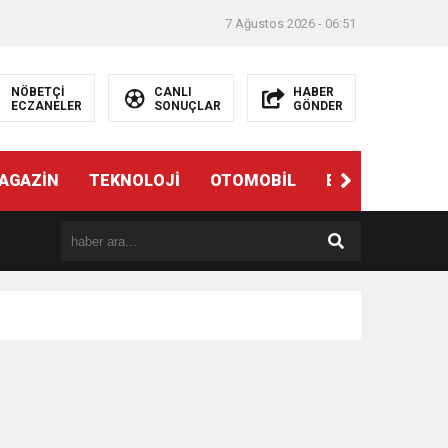
7 Ağustos 2026 - 06:51
NÖBETÇİ
CANLI
HABER
ECZANELER
SONUÇLAR
GÖNDER
AGAZİN
TEKNOLOJİ
OTOMOBİL
EĞİTİM
SAĞ