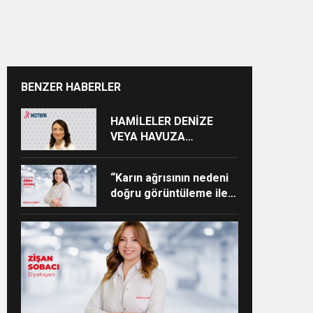
BENZER HABERLER
HAMİLELER DENİZE
VEYA HAVUZA
GİREBİLİR Mİ?
“Karın ağrısının nedeni
doğru görüntüleme ile
ortaya konabilir”