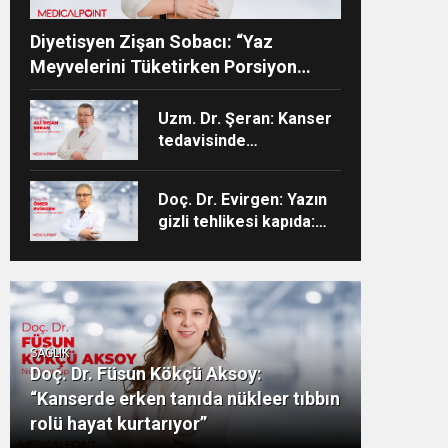
Diyetisyen Zişan Sobacı: “Yaz
Meyvelerini Tüketirken Porsiyon
Kontrolüne Dikkat”
Uzm. Dr. Şeran: Kanser
tedavisinde
kontrollerinizi
aksatmayın”
Doç. Dr. Evirgen: Yazın
gizli tehlikesi kapıda:
Enfeksiyon vakaları
artıyor!
SAĞLIK
Doç. Dr. Füsun Kökçü Aksoy:
“Kanserde erken tanıda nükleer tıbbın
rolü hayat kurtarıyor”