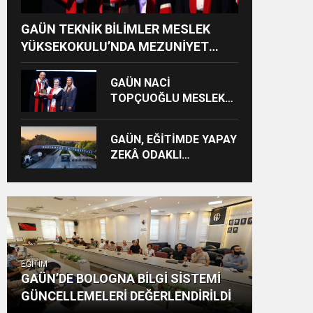
GAÜN TEKNİK BİLİMLER MESLEK
YÜKSEKOKULU’NDA MEZUNİYET
SEVİNCİ
GAÜN NACİ
TOPÇUOĞLU MESLEK
YÜKSEKOKULU
MEZUNİYET COŞKUSU
GAÜN, EĞİTİMDE YAPAY
ZEKÂ ODAKLI
ULUSLARARASI
PROJEYE LİDERLİK
EDECEK
EĞİTİM
GAÜN’DE BOLOGNA BİLGİ SİSTEMİ
GÜNCELLEMELERİ DEĞERLENDİRİLDİ