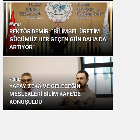
EĞİTİM
REKTÖR DEMİR: “BİLİMSEL ÜRETİM
GÜCÜMÜZ HER GEÇEN GÜN DAHA DA
ARTIYOR”
EĞİTİM
YAPAY ZEKÂ VE GELECEĞİN
MESLEKLERİ BİLİM KAFE’DE
KONUŞULDU