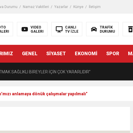
iği ile ilgili bilgi verdi
va Durumu
Namaz Vakitleri
Yazarlar
Künye
İletişim
 Darbe!
OTO
VIDEO
CANLI
TRAFİK
ALERI
GALERI
TV İZLE
DURUMU
tiriyor
RIMIZ
GENEL
SİYASET
EKONOMİ
SPOR
M
UZMANINDAN LİSELİLERE BİLGİLENDİRME
MAK SAĞLIKLI BİREYLER İÇİN ÇOK YARARLIDIR”
AVMALI OLGULARA CERRAHİ YAKLAŞIM”
rşı’mızı anlamaya dönük çalışmalar yapılmalı”
açırma Tedavi Edilebilmektedir.
FTASI DOLAYISIYLA BİN 100 PERSONELE BİSİKLET DAĞITTI