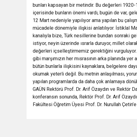
bunları kapsayan bir metindir. Bu değerleri 1920-1
içerisinde bunların önemi vardı, bugün de var, gele
12 Mart nedeniyle yapılıyor ama yapılan bu çalışm
mücadele dönemiyle ilişkisi anlatılıyor. İstiklal
kanalıyla bize, Türk nesillerine bundan sonraki 
istiyor, neyin üzerinde ısrarla duruyor, millet ol
değerleri içselleştirmemiz gerektiğini vurguluyor.
gibi marşımızın her mısrasının arka planında yer a
bütün bunlarla ilişkisini kaynaklara, belgelere da
okumak yeterli değil. Bu metnin anlaşılması, yorum
yapılan programlarda da daha çok anlamaya dönük 
GAÜN Rektörü Prof. Dr. Arif Özaydın ve Rektör Danı
konferansın sonunda, Rektör Prof. Dr. Arif Özaydı
Fakültesi Öğretim Üyesi Prof. Dr. Nurullah Çetin’e