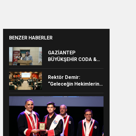
BENZER HABERLER
GAZİANTEP
BÜYÜKŞEHİR CODA &
COBA ÇOCUK EĞİTİM
MERKEZİ’NDE
Rektör Demir:
MEZUNİYET HEYECANI
“Geleceğin Hekimlerini
Güçlü Bir Akademik ve
Klinik Altyapıyla
Yetiştiriyoruz”