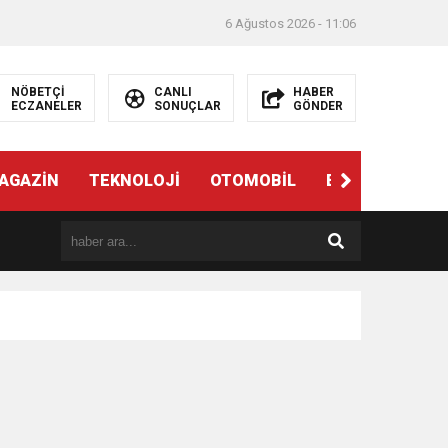
6 Ağustos 2026 - 11:06
NÖBETÇİ
CANLI
HABER
ECZANELER
SONUÇLAR
GÖNDER
AGAZİN
TEKNOLOJİ
OTOMOBİL
EĞİTİM
SAĞ