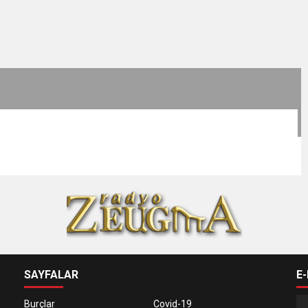
SAYFALAR
E
Burçlar
Covid-19