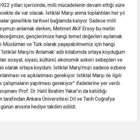
922 yılları içerisinde, milli mücadelenin devam ettiği süre
cekte de var olacak. İstiklal Marşı anma toplantıları her yıl
alar genellikle tarihsel bağlamda kalıyor. Sadece milli
 Marşımızı anlamak derken, Mehmet Akif Ersoy bu metin
geleceğimize, gençlerimize hangi temel değerleri aşılamak
arak Müslüman ve Türk olarak yaşayabilmemiz için hangi
 ‘İstiklal Marşı’nı Anlamak’ adlı kitabımda ortaya koyduğum
lan sosyal, siyasi, kültürel, ekonomik askeri sebepleri ve
yalı olarak ortaya koydum. İstiklal Marşı’mızı sadece ezbere
lanması ve açıklanması gerekiyor. İstiklal Marşı ile ilgili
çalışmaların yapılması gerekiyor” ifadelerine yer verdi.
şmanı Prof. Dr. Halil İbrahim Yakar’ın da katıldığı
n tarafından Ankara Üniversitesi Dil ve Tarih Coğrafya
 günün anısına hediye takdim edildi.