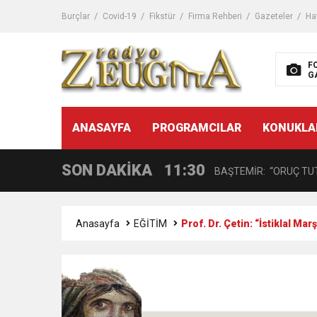
11:32
Dr. Öcük, karın germe estet
Burçlar
Covid-19
Fikstür
Firma Rehberi
Gazeteler
Ha
10:45
Terör Örgütüne MİT’ten
F
G
14:08
Gaziantep FK o yıldızı ge
11:59
ANASAYFA
PROGRAMCILAR
KONUKLA
GÖĞÜS HASTALIKLARI 
SON DAKİKA
11:30
BAŞTEMİR: “ORUÇ TUT
17:58
“DEPREM SONRASI TR
Anasayfa
EĞİTİM
Prof. Dr. Çetin: “İstiklal Ma
16:48
Çocuklarda Gece İdrar K
12:37
BÜYÜKŞEHİR, VERGİ HA