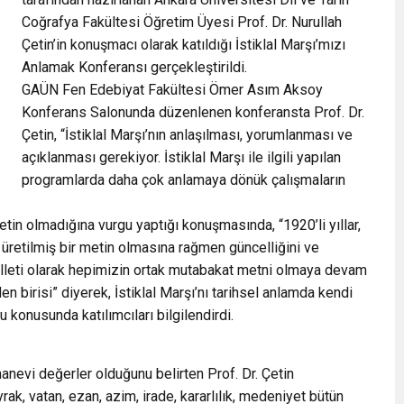
Coğrafya Fakültesi Öğretim Üyesi Prof. Dr. Nurullah
Çetin’in konuşmacı olarak katıldığı İstiklal Marşı’mızı
Anlamak Konferansı gerçekleştirildi.
GAÜN Fen Edebiyat Fakültesi Ömer Asım Aksoy
Konferans Salonunda düzenlenen konferansta Prof. Dr.
Çetin, “İstiklal Marşı’nın anlaşılması, yorumlanması ve
açıklanması gerekiyor. İstiklal Marşı ile ilgili yapılan
programlarda daha çok anlamaya dönük çalışmaların
l metin olmadığına vurgu yaptığı konuşmasında, “1920’li yıllar,
 üretilmiş bir metin olmasına rağmen güncelliğini ve
illeti olarak hepimizin ortak mutabakat metni olmaya devam
n birisi” diyerek, İstiklal Marşı’nı tarihsel anlamda kendi
konusunda katılımcıları bilgilendirdi.
 manevi değerler olduğunu belirten Prof. Dr. Çetin
ayrak, vatan, ezan, azim, irade, kararlılık, medeniyet bütün