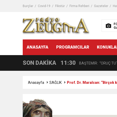
11:32
Dr. Öcük, karın germe estet
Burçlar
Covid-19
Fikstür
Firma Rehberi
Gazeteler
Ha
10:45
Terör Örgütüne MİT’ten
F
G
14:08
Gaziantep FK o yıldızı ge
11:59
ANASAYFA
PROGRAMCILAR
KONUKLA
GÖĞÜS HASTALIKLARI 
SON DAKİKA
11:30
BAŞTEMİR: “ORUÇ TUT
17:58
“DEPREM SONRASI TR
Anasayfa
SAĞLIK
Prof. Dr. Maralcan: “Birçok 
16:48
Çocuklarda Gece İdrar K
12:37
BÜYÜKŞEHİR, VERGİ HA