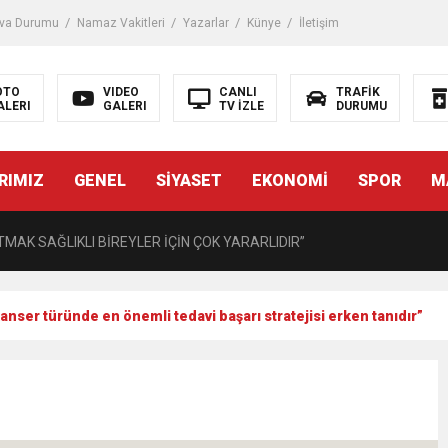
iği ile ilgili bilgi verdi
va Durumu
Namaz Vakitleri
Yazarlar
Künye
İletişim
 Darbe!
OTO
VIDEO
CANLI
TRAFİK
ALERI
GALERI
TV İZLE
DURUMU
tiriyor
RIMIZ
GENEL
SİYASET
EKONOMİ
SPOR
M
UZMANINDAN LİSELİLERE BİLGİLENDİRME
MAK SAĞLIKLI BİREYLER İÇİN ÇOK YARARLIDIR”
AVMALI OLGULARA CERRAHİ YAKLAŞIM”
kanser türünde en önemli tedavi başarı stratejisi erken tanıdır”
açırma Tedavi Edilebilmektedir.
FTASI DOLAYISIYLA BİN 100 PERSONELE BİSİKLET DAĞITTI