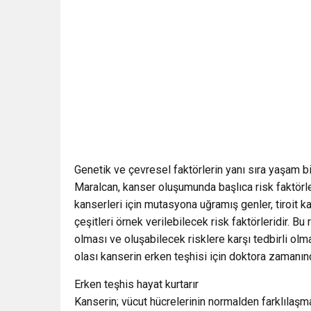
Genetik ve çevresel faktörlerin yanı sıra yaşam biç
Maralcan, kanser oluşumunda başlıca risk faktörle
kanserleri için mutasyona uğramış genler, tiroit ka
çeşitleri örnek verilebilecek risk faktörleridir. Bu
olması ve oluşabilecek risklere karşı tedbirli ol
olası kanserin erken teşhisi için doktora zamanın
Erken teşhis hayat kurtarır
Kanserin; vücut hücrelerinin normalden farklılaş