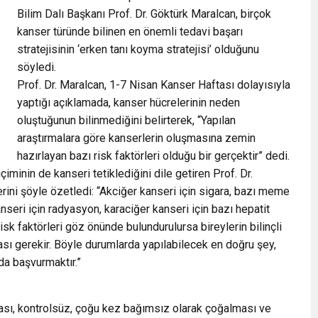
Bilim Dalı Başkanı Prof. Dr. Göktürk Maralcan, birçok
kanser türünde bilinen en önemli tedavi başarı
stratejisinin ‘erken tanı koyma stratejisi’ olduğunu
söyledi.
Prof. Dr. Maralcan, 1-7 Nisan Kanser Haftası dolayısıyla
yaptığı açıklamada, kanser hücrelerinin neden
oluştuğunun bilinmediğini belirterek, “Yapılan
araştırmalara göre kanserlerin oluşmasına zemin
hazırlayan bazı risk faktörleri olduğu bir gerçektir” dedi.
iminin de kanseri tetiklediğini dile getiren Prof. Dr.
rini şöyle özetledi: “Akciğer kanseri için sigara, bazı meme
nseri için radyasyon, karaciğer kanseri için bazı hepatit
 risk faktörleri göz önünde bulundurulursa bireylerin bilinçli
ması gerekir. Böyle durumlarda yapılabilecek en doğru şey,
da başvurmaktır.”
ması, kontrolsüz, çoğu kez bağımsız olarak çoğalması ve