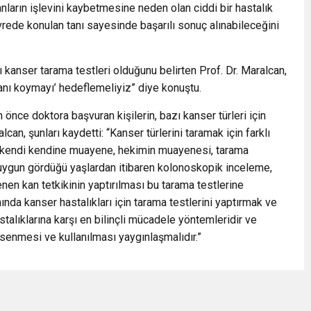
nların işlevini kaybetmesine neden olan ciddi bir hastalık
rede konulan tanı sayesinde başarılı sonuç alınabileceğini
kanser tarama testleri olduğunu belirten Prof. Dr. Maralcan,
tanı koymayı’ hedeflemeliyiz” diye konuştu.
önce doktora başvuran kişilerin, bazı kanser türleri için
lcan, şunları kaydetti: “Kanser türlerini taramak için farklı
in kendi kendine muayene, hekimin muayenesi, tarama
 uygun gördüğü yaşlardan itibaren kolonoskopik inceleme,
en kan tetkikinin yaptırılması bu tarama testlerine
nda kanser hastalıkları için tarama testlerini yaptırmak ve
talıklarına karşı en bilinçli mücadele yöntemleridir ve
enmesi ve kullanılması yaygınlaşmalıdır.”