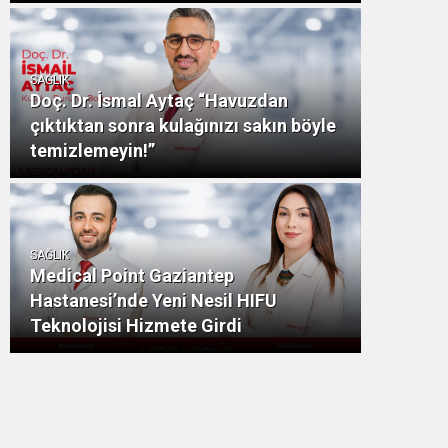
SAĞLIK
Doç. Dr. İsmal Aytaç “Havuzdan
çıktıktan sonra kulağınızı sakın böyle
temizlemeyin!”
SAĞLIK
Medical Point Gaziantep
Hastanesi’nde Yeni Nesil HIFU
Teknolojisi Hizmete Girdi