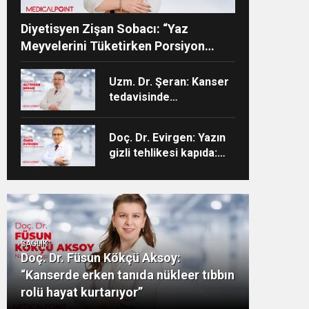
Diyetisyen Zişan Sobacı: “Yaz
Meyvelerini Tüketirken Porsiyon
Kontrolüne Dikkat”
Uzm. Dr. Şeran: Kanser
tedavisinde
kontrollerinizi
aksatmayın”
Doç. Dr. Evirgen: Yazın
gizli tehlikesi kapıda:
Enfeksiyon vakaları
artıyor!
SAĞLIK
Doç. Dr. Füsun Kökçü Aksoy:
“Kanserde erken tanıda nükleer tıbbın
rolü hayat kurtarıyor”