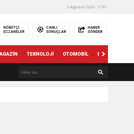
6 Ağustos 2026 - 17:47
NÖBETÇİ
CANLI
HABER
ECZANELER
SONUÇLAR
GÖNDER
AGAZİN
TEKNOLOJİ
OTOMOBİL
EĞİTİM
SAĞ