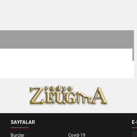
SAYFALAR
E
Burçlar
Covid-19