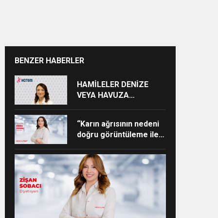
BENZER HABERLER
HAMİLELER DENİZE
VEYA HAVUZA
GİREBİLİR Mİ?
“Karın ağrısının nedeni
doğru görüntüleme ile
ortaya konabilir”