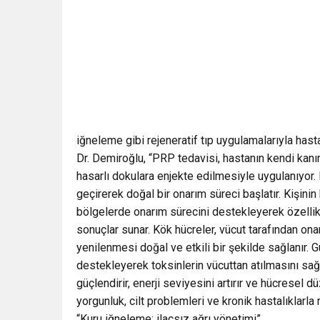
iğneleme gibi rejeneratif tıp uygulamalarıyla hasta
Dr. Demiroğlu, “PRP tedavisi, hastanın kendi ka
hasarlı dokulara enjekte edilmesiyle uygulanıyo
geçirerek doğal bir onarım süreci başlatır. Kişini
bölgelerde onarım sürecini destekleyerek özellik
sonuçlar sunar. Kök hücreler, vücut tarafından onar
yenilenmesi doğal ve etkili bir şekilde sağlanır. G
destekleyerek toksinlerin vücuttan atılmasını sağ
güçlendirir, enerji seviyesini artırır ve hücresel
yorgunluk, cilt problemleri ve kronik hastalıklarla
“Kuru iğneleme: ilaçsız ağrı yönetimi”