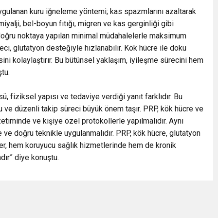
 uygulanan kuru iğneleme yöntemi; kas spazmlarını azaltarak
alji, bel-boyun fıtığı, migren ve kas gerginliği gibi
, doğru noktaya yapılan minimal müdahalelerle maksimum
ci, glutatyon desteğiyle hızlanabilir. Kök hücre ile doku
ni kolaylaştırır. Bu bütünsel yaklaşım, iyileşme sürecini hem
ştu.
, fiziksel yapısı ve tedaviye verdiği yanıt farklıdır. Bu
ve düzenli takip süreci büyük önem taşır. PRP, kök hücre ve
timinde ve kişiye özel protokollerle yapılmalıdır. Aynı
e ve doğru teknikle uygulanmalıdır. PRP, kök hücre, glutatyon
iler, hem koruyucu sağlık hizmetlerinde hem de kronik
dır” diye konuştu.