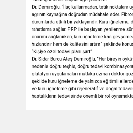
Dr. Demiroğlu, “İlaç kullanmadan, tetik noktalara
ağrının kaynağına doğrudan müdahale eder. Fibromiy
durumlarda etkili bir yaklaşımdır. Kuru iğneleme
rahatlama sağlar. PRP ile başlayan yenilenme süre
onarımı sağlanırken, kuru iğneleme kas gevşemesi
hızlandırır hem de kalitesini artırır” şeklinde konu
“Kişiye özel tedavi planı şart”
Dr. Sidar Burcu Ateş Demiroğlu, “Her bireyin öyküsü
nedenle doğru teşhis, doğru tedavi kombinasyonu 
glutatyon uygulamaları mutlaka uzman doktor göze
şekilde kuru iğneleme de yalnızca eğitimli ellerd
ve kuru iğneleme gibi rejeneratif ve doğal tedav
hastalıkların tedavisinde önemli bir rol oynamakta