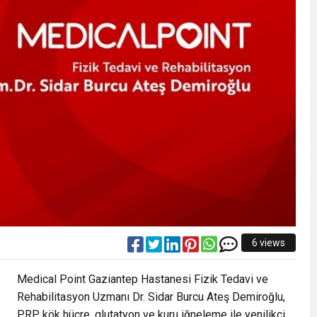
6 views
Medical Point Gaziantep Hastanesi Fizik Tedavi ve
Rehabilitasyon Uzmanı Dr. Sidar Burcu Ateş Demiroğlu,
PRP, kök hücre, glutatyon ve kuru iğneleme ile yenilikçi