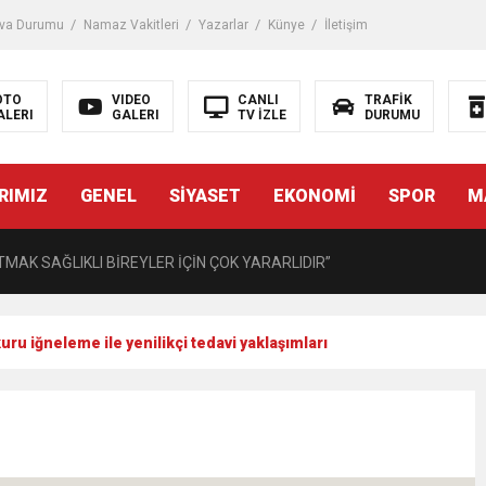
iği ile ilgili bilgi verdi
va Durumu
Namaz Vakitleri
Yazarlar
Künye
İletişim
 Darbe!
OTO
VIDEO
CANLI
TRAFİK
ALERI
GALERI
TV İZLE
DURUMU
tiriyor
RIMIZ
GENEL
SİYASET
EKONOMİ
SPOR
M
UZMANINDAN LİSELİLERE BİLGİLENDİRME
MAK SAĞLIKLI BİREYLER İÇİN ÇOK YARARLIDIR”
AVMALI OLGULARA CERRAHİ YAKLAŞIM”
uru iğneleme ile yenilikçi tedavi yaklaşımları
açırma Tedavi Edilebilmektedir.
FTASI DOLAYISIYLA BİN 100 PERSONELE BİSİKLET DAĞITTI