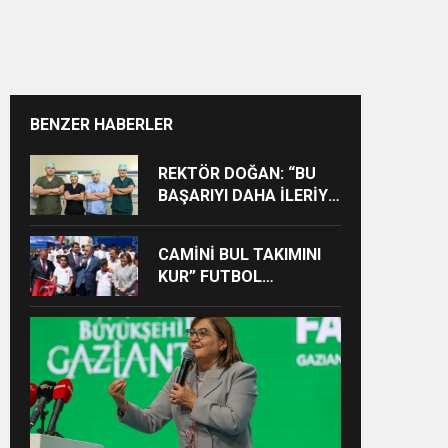
BENZER HABERLER
REKTÖR DOĞAN: “BU
BAŞARIYI DAHA İLERİYE
TAŞIYACAĞIZ”
CAMİNİ BUL TAKIMINI
KUR” FUTBOL
TURNUVASINA KATILAN
TÜM ÖĞRENCİLERE
BİSİKLET HEDİYE EDİLDİ