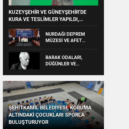
KUZEYŞEHİR VE GÜNEYŞEHİR’DE
KURA VE TESLİMLER YAPILDI,
BAHÇELİEVLER’DE 5 BİN KONUTUN
TEMELİ ATILDI
NURDAĞI DEPREM
MÜZESİ VE AFET
FARKINDALIK MERKEZİ
İÇİN İŞ BİRLİĞİ
BARAK ODALARI,
PROTOKOLÜ
DÜĞÜNLER VE
İMZALANDI
GÜNDELİK HAYAT KAYIT
ALTINA ALINIYOR
Genel
ŞEHİTKAMİL BELEDİYESİ, KORUMA
ALTINDAKİ ÇOCUKLARI SPORLA
BULUŞTURUYOR