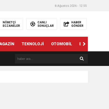
8 Ağustos 2026 - 12:55
NÖBETÇİ
CANLI
HABER
ECZANELER
SONUÇLAR
GÖNDER
AGAZİN
TEKNOLOJİ
OTOMOBİL
EĞİTİM
SAĞ