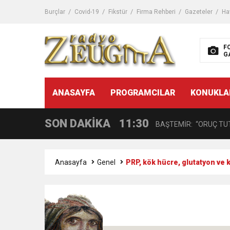
11:32
Dr. Öcük, karın germe estet
Burçlar
Covid-19
Fikstür
Firma Rehberi
Gazeteler
Ha
10:45
Terör Örgütüne MİT’ten
F
G
14:08
Gaziantep FK o yıldızı ge
11:59
ANASAYFA
PROGRAMCILAR
KONUKLA
GÖĞÜS HASTALIKLARI 
SON DAKİKA
11:30
BAŞTEMİR: “ORUÇ TUT
17:58
“DEPREM SONRASI TR
Anasayfa
Genel
PRP, kök hücre, glutatyon ve k
16:48
Çocuklarda Gece İdrar K
12:37
BÜYÜKŞEHİR, VERGİ HA