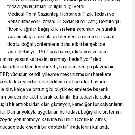
tedavi yaklaşımları ile ilgili bilgi verdi.
Medical Point Gaziantep Hastanesi Fizik Tedavi ve
Rehabilitasyon Uzmanı Dr. Sidar Burcu Ateş Demiroğlu,
“Kronik ağrılar, bağışıklık sistemi sorunları ve sürekli
yorgunluk gibi sağlık problemleri; günümüzde vücut
dostu, doğal yöntemlerle daha etkili bir şekilde
yönetilebiliyor. PRP, kök hücre, glutatyon ve kuru
larının yaşam kalitesini artırmayı hedefliyor” dedi.
nından elde edilen trombosit yönünden zengin plazmanın
r. PRP, vücudun kendi iyileşme mekanizmasını harekete
n kendi dokusundan elde edilen kök hücreler, hasarlı
le diz, kalça ve omuz gibi büyük eklemlerde başarılı
ım sürecinde aktif olarak kullanılır. Bu tedaviyle doku
üçlü bir antioksidan olan glutatyon, karaciğer fonksiyonlarını
lar. Damar yoluyla uygulanan bu tedavi, bağışıklık sistemini
 düzeyde yenilenmeye katkıda bulunur. Özellikle stres,
 mücadelede önemli bir destektir” ifadelerini kullandı.