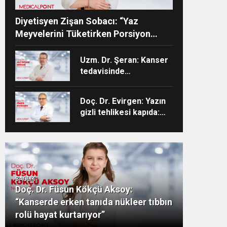
Diyetisyen Zişan Sobacı: “Yaz
Meyvelerini Tüketirken Porsiyon
Kontrolüne Dikkat”
Uzm. Dr. Şeran: Kanser
tedavisinde
kontrollerinizi
aksatmayın”
Doç. Dr. Evirgen: Yazın
gizli tehlikesi kapıda:
Enfeksiyon vakaları
artıyor!
SAĞLIK
Doç. Dr. Füsun Kökçü Aksoy:
“Kanserde erken tanıda nükleer tıbbın
rolü hayat kurtarıyor”