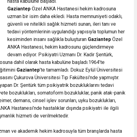
hasta kabulüne başladı.
Gaziantep
Özel ANKA Hastanesi hekim kadrosuna
uzman bir isim daha ekledi. Hasta memnuniyeti odaklı,
güvenli ve nitelikli sağlık hizmeti sunan, ileri tanı ve
tedavi yöntemlerinin uygulandığı yapısıyla toplumun her
kesiminden insanı sağlıkla buluşturan
Gaziantep
Özel
ANKA Hastanesi, hekim kadrosunu güçlendirmeye
devam ediyor. Psikiyatri Uzmanı Dr. Kadir Şentürk,
una dahil olarak hasta kabulüne başladı.1964’te
eğitimini
Gaziantep
’te tamamladı. Dokuz Eylül Üniversitesi
isasını Çukurova Üniversitesi Tıp Fakültesi’nde yapmıştır.
apan Dr. Şentürk tüm psikiyatrik bozukluklarını tedavi
iyete bozuklukları, somatoform bozukluklar, panik atak-panik
imer, demans, cinsel işlev sorunları, uyku bozuklukları,
KA Hastanesi’nde hastalıklar dışında psikiyatri ile ilgili
şmanlık hizmeti de verilmektedir.
 uzman ve akademik hekim kadrosuyla tüm branşlarda hasta