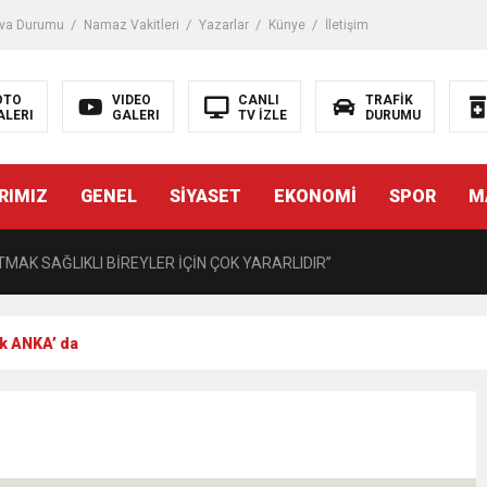
iği ile ilgili bilgi verdi
va Durumu
Namaz Vakitleri
Yazarlar
Künye
İletişim
 Darbe!
OTO
VIDEO
CANLI
TRAFİK
ALERI
GALERI
TV İZLE
DURUMU
tiriyor
RIMIZ
GENEL
SİYASET
EKONOMİ
SPOR
M
UZMANINDAN LİSELİLERE BİLGİLENDİRME
MAK SAĞLIKLI BİREYLER İÇİN ÇOK YARARLIDIR”
AVMALI OLGULARA CERRAHİ YAKLAŞIM”
rk ANKA’ da
açırma Tedavi Edilebilmektedir.
FTASI DOLAYISIYLA BİN 100 PERSONELE BİSİKLET DAĞITTI