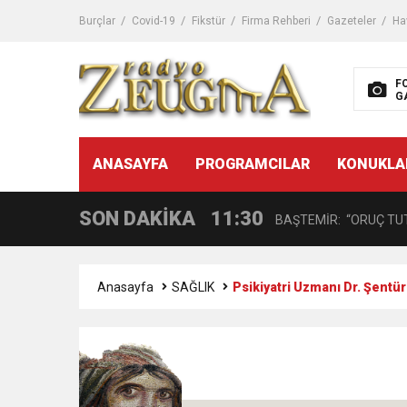
11:32
Dr. Öcük, karın germe estet
Burçlar
Covid-19
Fikstür
Firma Rehberi
Gazeteler
Ha
10:45
Terör Örgütüne MİT’ten
F
G
14:08
Gaziantep FK o yıldızı ge
11:59
ANASAYFA
PROGRAMCILAR
KONUKLA
GÖĞÜS HASTALIKLARI 
SON DAKİKA
11:30
BAŞTEMİR: “ORUÇ TUT
17:58
“DEPREM SONRASI TR
Anasayfa
SAĞLIK
Psikiyatri Uzmanı Dr. Şentü
16:48
Çocuklarda Gece İdrar K
12:37
BÜYÜKŞEHİR, VERGİ HA