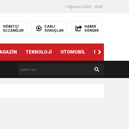
7 Ağustos 2026 - 10:43
NÖBETÇİ
CANLI
HABER
ECZANELER
SONUÇLAR
GÖNDER
AGAZİN
TEKNOLOJİ
OTOMOBİL
EĞİTİM
SAĞ