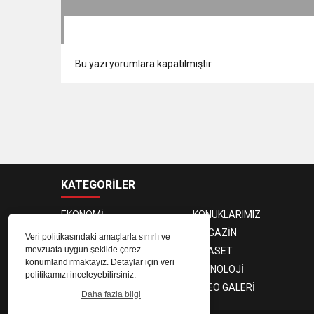
Bu yazı yorumlara kapatılmıştır.
KATEGORİLER
EKONOMİ
KONUKLARIMIZ
PROGRAMCILAR
MAGAZİN
Veri politikasındaki amaçlarla sınırlı ve
mevzuata uygun şekilde çerez
SAĞLIK
SİYASET
konumlandırmaktayız. Detaylar için veri
SPOR
TEKNOLOJİ
politikamızı inceleyebilirsiniz.
FOTO GALERİ
VIDEO GALERİ
Daha fazla bilgi