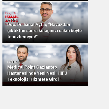
SAĞLIK
Doç. Dr. İsmal Aytaç “Havuzdan
çıktıktan sonra kulağınızı sakın böyle
temizlemeyin!”
SAĞLIK
Medical Point Gaziantep
Hastanesi’nde Yeni Nesil HIFU
Teknolojisi Hizmete Girdi