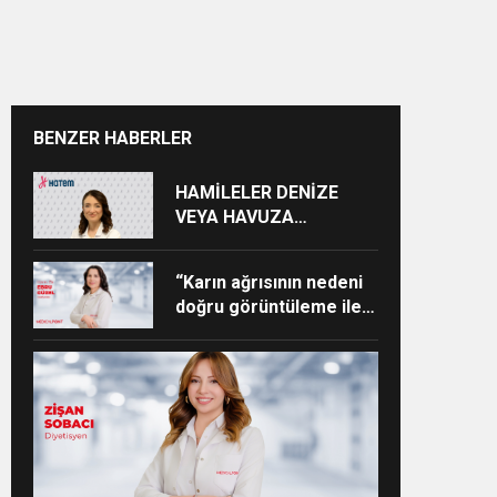
BENZER HABERLER
HAMİLELER DENİZE
VEYA HAVUZA
GİREBİLİR Mİ?
“Karın ağrısının nedeni
doğru görüntüleme ile
ortaya konabilir”