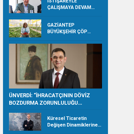
İSTİŞAREYLE
ÇALIŞMAYA DEVAM
EDECEĞİZ
GAZİANTEP
BÜYÜKŞEHİR ÇÖP
DEPOLAMA SAHASINDA
ORGANİK ÜRETİMLE
YILDA 28 TON HASAT
YAPIYOR
ÜNVERDİ: “İHRACATÇININ DÖVİZ
BOZDURMA ZORUNLULUĞU
TAMAMEN KALDIRILMALI”
Küresel Ticaretin
Değişen Dinamiklerine
Ayak Uydurmalıyız