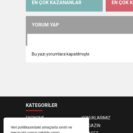
EN ÇOK KAZANANLAR
EN ÇOK 
YORUM YAP
Bu yazı yorumlara kapatılmıştır.
KATEGORİLER
EKONOMİ
KONUKLARIMIZ
PROGRAMCILAR
MAGAZİN
Veri politikasındaki amaçlarla sınırlı ve
mevzuata uygun şekilde çerez