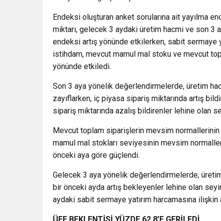
Endeksi oluşturan anket sorularına ait yayılma en
miktarı, gelecek 3 aydaki üretim hacmi ve son 3 a
endeksi artış yönünde etkilerken, sabit sermaye 
istihdam, mevcut mamul mal stoku ve mevcut topla
yönünde etkiledi.
Son 3 aya yönelik değerlendirmelerde, üretim hacm
zayıflarken, iç piyasa sipariş miktarında artış bild
sipariş miktarında azalış bildirenler lehine olan se
Mevcut toplam siparişlerin mevsim normallerinin
mamul mal stokları seviyesinin mevsim normaller
önceki aya göre güçlendi.
Gelecek 3 aya yönelik değerlendirmelerde, üretim 
bir önceki ayda artış bekleyenler lehine olan sey
aydaki sabit sermaye yatırım harcamasına ilişkin ar
ÜFE BEKLENTİSİ YÜZDE 62,8’E GERİLEDİ