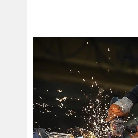
11:41
Gazikültür, yeni bir es
11:36
Hareketsiz yaşam diya
11:32
Dr. Öcük, karın germe estet
10:45
Terör Örgütüne MİT’ten