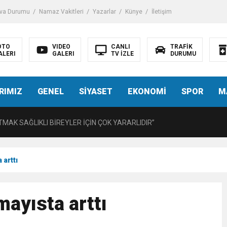
iği ile ilgili bilgi verdi
va Durumu
Namaz Vakitleri
Yazarlar
Künye
İletişim
 Darbe!
OTO
VIDEO
CANLI
TRAFİK
ALERI
GALERI
TV İZLE
DURUMU
tiriyor
RIMIZ
GENEL
SİYASET
EKONOMİ
SPOR
M
UZMANINDAN LİSELİLERE BİLGİLENDİRME
MAK SAĞLIKLI BİREYLER İÇİN ÇOK YARARLIDIR”
AVMALI OLGULARA CERRAHİ YAKLAŞIM”
 arttı
açırma Tedavi Edilebilmektedir.
ayısta arttı
FTASI DOLAYISIYLA BİN 100 PERSONELE BİSİKLET DAĞITTI