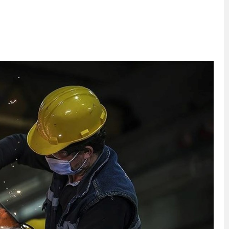
eri daha okuyucuyla buluşturdu
bete neden oluyor
iği ile ilgili bilgi verdi
 Darbe!