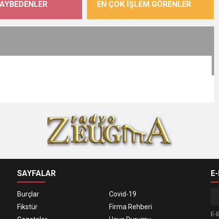
KAYBEDENLER
EN ÇOK İŞLEM GÖRENLER
SAYFALAR
E
Burçlar
Covid-19
Fikstür
Firma Rehberi
E-B