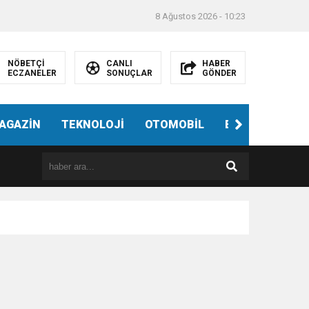
8 Ağustos 2026 - 10:23
NÖBETÇİ
CANLI
HABER
ECZANELER
SONUÇLAR
GÖNDER
AGAZİN
TEKNOLOJİ
OTOMOBİL
EĞİTİM
SAĞ