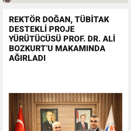
11:32
Dr. Öcük, karın germe estetiği ile ilgili bilgi verdi
REKTÖR DOĞAN, TÜBİTAK
10:45
Terör Örgütüne MİT’ten Darbe!
DESTEKLİ PROJE
YÜRÜTÜCÜSÜ PROF. DR. ALİ
BOZKURT’U MAKAMINDA
AĞIRLADI