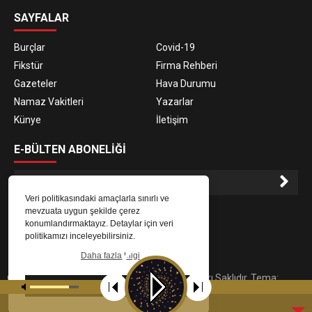
SAYFALAR
Burçlar
Covid-19
Fikstür
Firma Rehberi
Gazeteler
Hava Durumu
Namaz Vakitleri
Yazarlar
Künye
İletişim
E-BÜLTEN ABONELİĞİ
Veri politikasındaki amaçlarla sınırlı ve
E-Bülten aboneliği ile haberlere daha hızlı erişin.
mevzuata uygun şekilde çerez
konumlandırmaktayız. Detaylar için veri
politikamızı inceleyebilirsiniz.
Daha fazla bilgi
© 2023
Gaziantep Radyo Zeugma
. Tüm Hakları Saklıdır. Tema:
Tamam
tarafından uyarlanmıştır.