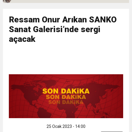
11:36
Hareketsiz yaşam diyabete neden oluyor
buluşturdu
Ressam Onur Arıkan SANKO
11:32
Dr. Öcük, karın germe estetiği ile ilgili bilgi verdi
Sanat Galerisi’nde sergi
açacak
10:45
Terör Örgütüne MİT’ten Darbe!
25 Ocak 2023 - 14:00