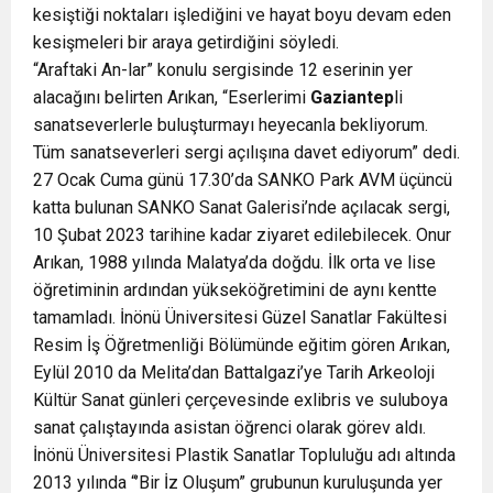
kesiştiği noktaları işlediğini ve hayat boyu devam eden
kesişmeleri bir araya getirdiğini söyledi.
“Araftaki An-lar” konulu sergisinde 12 eserinin yer
alacağını belirten Arıkan, “Eserlerimi
Gaziantep
li
sanatseverlerle buluşturmayı heyecanla bekliyorum.
Tüm sanatseverleri sergi açılışına davet ediyorum” dedi.
27 Ocak Cuma günü 17.30’da SANKO Park AVM üçüncü
katta bulunan SANKO Sanat Galerisi’nde açılacak sergi,
10 Şubat 2023 tarihine kadar ziyaret edilebilecek. Onur
Arıkan, 1988 yılında Malatya’da doğdu. İlk orta ve lise
öğretiminin ardından yükseköğretimini de aynı kentte
tamamladı. İnönü Üniversitesi Güzel Sanatlar Fakültesi
Resim İş Öğretmenliği Bölümünde eğitim gören Arıkan,
Eylül 2010 da Melita’dan Battalgazi’ye Tarih Arkeoloji
Kültür Sanat günleri çerçevesinde exlibris ve suluboya
sanat çalıştayında asistan öğrenci olarak görev aldı.
İnönü Üniversitesi Plastik Sanatlar Topluluğu adı altında
2013 yılında “’Bir İz Oluşum” grubunun kuruluşunda yer