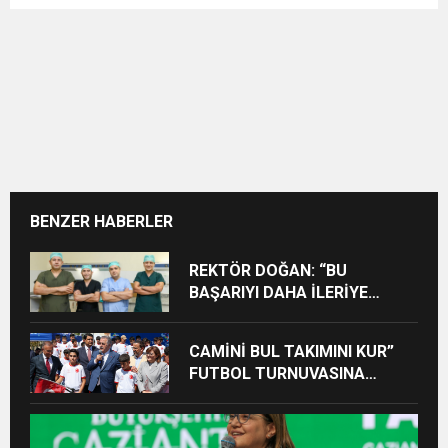
BENZER HABERLER
REKTÖR DOĞAN: “BU
BAŞARIYI DAHA İLERİYE
TAŞIYACAĞIZ”
CAMİNİ BUL TAKIMINI KUR”
FUTBOL TURNUVASINA
KATILAN TÜM ÖĞRENCİLERE
BİSİKLET HEDİYE EDİLDİ