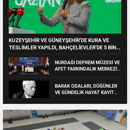
KUZEYŞEHİR VE GÜNEYŞEHİR’DE KURA VE
TESLİMLER YAPILDI, BAHÇELİEVLER’DE 5 BİN
KONUTUN TEMELİ ATILDI
NURDAĞI DEPREM MÜZESİ VE
AFET FARKINDALIK MERKEZİ
İÇİN İŞ BİRLİĞİ PROTOKOLÜ
İMZALANDI
BARAK ODALARI, DÜĞÜNLER
VE GÜNDELİK HAYAT KAYIT
ALTINA ALINIYOR