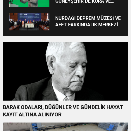
GÜNEYŞEHİR’DE KURA VE
TESLİMLER YAPILDI,
BAHÇELİEVLER’DE 5 BİN
NURDAĞI DEPREM MÜZESİ VE
KONUTUN TEMELİ ATILDI
AFET FARKINDALIK MERKEZİ
İÇİN İŞ BİRLİĞİ PROTOKOLÜ
İMZALANDI
BARAK ODALARI, DÜĞÜNLER VE GÜNDELİK HAYAT
KAYIT ALTINA ALINIYOR