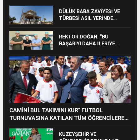
DÜLÜK BABA ZAVİYESİ VE
TÜRBESİ ASIL YERİNDE
YENİDEN İNŞA EDİLECEK
REKTÖR DOĞAN: “BU
BAŞARIYI DAHA İLERİYE
TAŞIYACAĞIZ”
CAMİNİ BUL TAKIMINI KUR” FUTBOL
TURNUVASINA KATILAN TÜM ÖĞRENCİLERE
BİSİKLET HEDİYE EDİLDİ
KUZEYŞEHİR VE