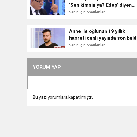
‘Sen kimsin ya? Edep’ diyen
Nihat Hatipoğlu’nu hiç böyle
Senin için önerilenler
görmediniz
Anne ile oğlunun 19 yıllık
hasreti canlı yayında son buld
Senin için önerilenler
YORUM YAP
Bu yazı yorumlara kapatılmıştır.