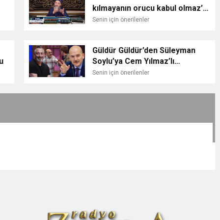
kılmayanın orucu kabul olmaz’
dedi sosyal medya karıştı Nihat
Senin için önerilenler
Hatipoğlu ne demişti?
Güldür Güldür’den Süleyman
u
Soylu’ya Cem Yılmaz’lı
gönderme! Büyük alkış aldı:
Senin için önerilenler
Kesinlikle rezalet