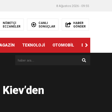
8 Ağustos 2026 - 09:55
NÖBETÇİ
CANLI
HABER
ECZANELER
SONUÇLAR
GÖNDER
AGAZİN
TEKNOLOJİ
OTOMOBİL
EĞİTİM
SAĞ
 Kiev’den