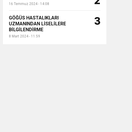
2
16 Temmuz 2024 - 14:08
GÖĞÜS HASTALIKLARI
3
UZMANINDAN LİSELİLERE
BİLGİLENDİRME
8 Mart 2024 - 11:59