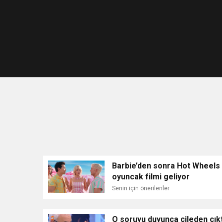
Barbie’den sonra Hot Wheels
oyuncak filmi geliyor
Senin için önerilenler
O soruyu duyunca çileden çıkt