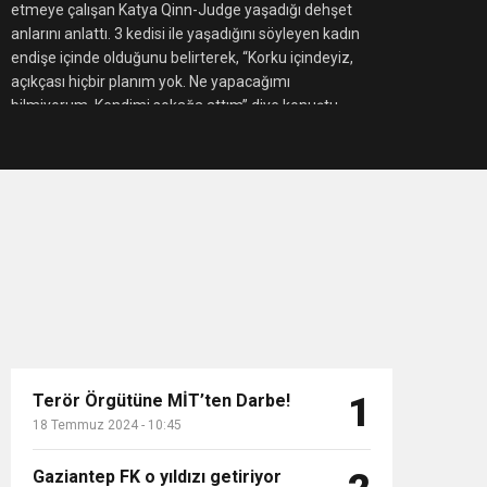
etmeye çalışan Katya Qinn-Judge yaşadığı dehşet
anlarını anlattı. 3 kedisi ile yaşadığını söyleyen kadın
endişe içinde olduğunu belirterek, “Korku içindeyiz,
açıkçası hiçbir planım yok. Ne yapacağımı
bilmiyorum. Kendimi sokağa attım” diye konuştu.
Terör Örgütüne MİT’ten Darbe!
1
18 Temmuz 2024 - 10:45
Gaziantep FK o yıldızı getiriyor