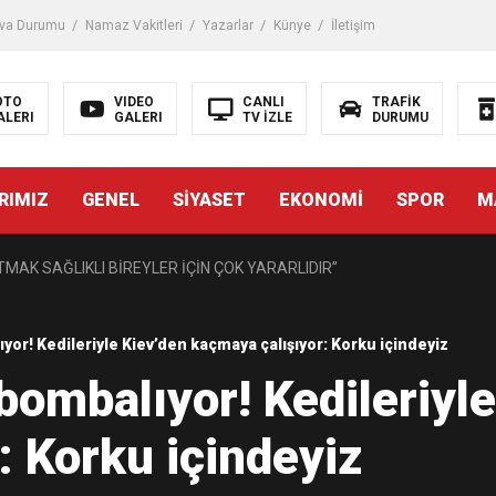
iği ile ilgili bilgi verdi
va Durumu
Namaz Vakitleri
Yazarlar
Künye
İletişim
 Darbe!
OTO
VIDEO
CANLI
TRAFİK
ALERI
GALERI
TV İZLE
DURUMU
tiriyor
RIMIZ
GENEL
SİYASET
EKONOMİ
SPOR
M
UZMANINDAN LİSELİLERE BİLGİLENDİRME
MAK SAĞLIKLI BİREYLER İÇİN ÇOK YARARLIDIR”
AVMALI OLGULARA CERRAHİ YAKLAŞIM”
yor! Kedileriyle Kiev’den kaçmaya çalışıyor: Korku içindeyiz
bombalıyor! Kedileriyle
açırma Tedavi Edilebilmektedir.
: Korku içindeyiz
FTASI DOLAYISIYLA BİN 100 PERSONELE BİSİKLET DAĞITTI