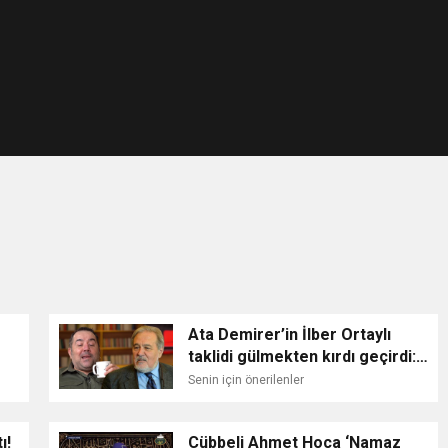
Ata Demirer’in İlber Ortaylı
taklidi gülmekten kırdı geçirdi:
Meme ucumun etrafı…
Senin için önerilenler
ı!
Cübbeli Ahmet Hoca ‘Namaz