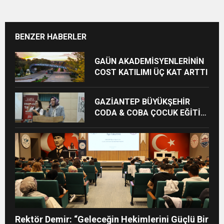
BENZER HABERLER
GAÜN AKADEMİSYENLERİNİN
COST KATILIMI ÜÇ KAT ARTTI
GAZİANTEP BÜYÜKŞEHİR
CODA & COBA ÇOCUK EĞİTİM
MERKEZİ’NDE MEZUNİYET
HEYECANI
Rektör Demir: “Geleceğin Hekimlerini Güçlü Bir