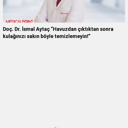
Doç. Dr. İsmal Aytaç “Havuzdan çıktıktan sonra
kulağınızı sakın böyle temizlemeyin!”