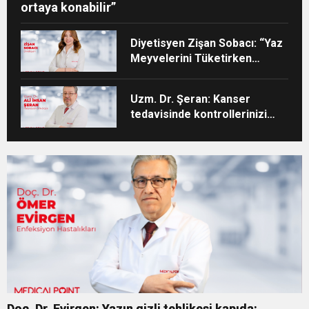
ortaya konabilir”
Diyetisyen Zişan Sobacı: “Yaz
Meyvelerini Tüketirken
Porsiyon Kontrolüne Dikkat”
Uzm. Dr. Şeran: Kanser
tedavisinde kontrollerinizi
aksatmayın”
Doç. Dr. Evirgen: Yazın gizli tehlikesi kapıda: