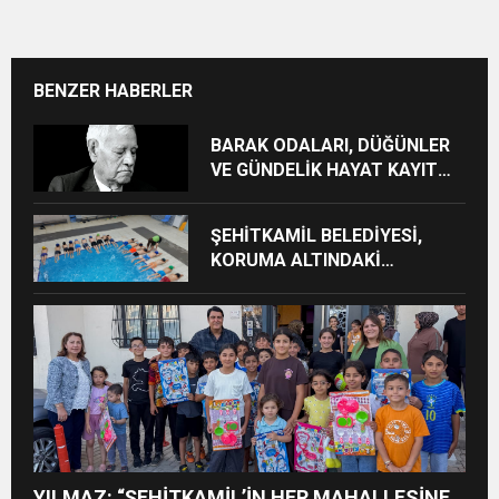
BENZER HABERLER
BARAK ODALARI, DÜĞÜNLER
VE GÜNDELİK HAYAT KAYIT
ALTINA ALINIYOR
ŞEHİTKAMİL BELEDİYESİ,
KORUMA ALTINDAKİ
ÇOCUKLARI SPORLA
BULUŞTURUYOR
YILMAZ: “ŞEHİTKAMİL’İN HER MAHALLESİNE