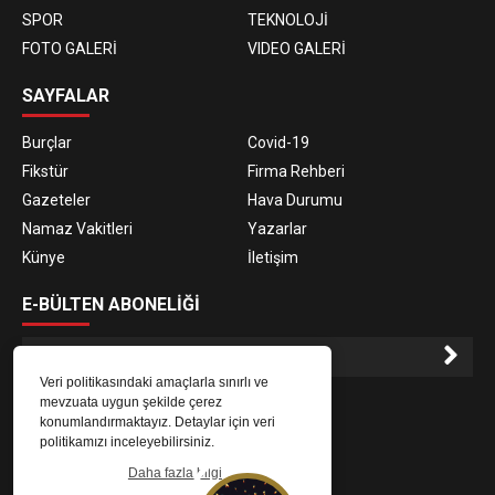
SPOR
TEKNOLOJİ
FOTO GALERİ
VIDEO GALERİ
SAYFALAR
Burçlar
Covid-19
Fikstür
Firma Rehberi
Gazeteler
Hava Durumu
Namaz Vakitleri
Yazarlar
Künye
İletişim
E-BÜLTEN ABONELİĞİ
Veri politikasındaki amaçlarla sınırlı ve
E-Bülten aboneliği ile haberlere daha hızlı erişin.
mevzuata uygun şekilde çerez
konumlandırmaktayız. Detaylar için veri
politikamızı inceleyebilirsiniz.
Daha fazla bilgi