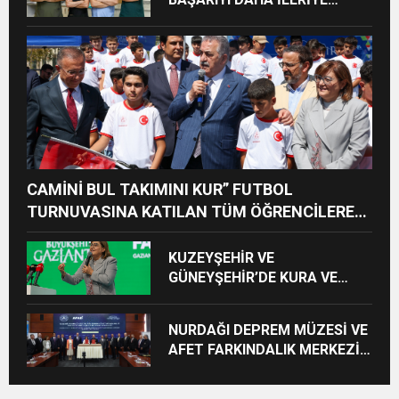
TAŞIYACAĞIZ”
CAMİNİ BUL TAKIMINI KUR” FUTBOL
TURNUVASINA KATILAN TÜM ÖĞRENCİLERE
BİSİKLET HEDİYE EDİLDİ
KUZEYŞEHİR VE
GÜNEYŞEHİR’DE KURA VE
TESLİMLER YAPILDI,
BAHÇELİEVLER’DE 5 BİN
NURDAĞI DEPREM MÜZESİ VE
KONUTUN TEMELİ ATILDI
AFET FARKINDALIK MERKEZİ
İÇİN İŞ BİRLİĞİ PROTOKOLÜ
İMZALANDI