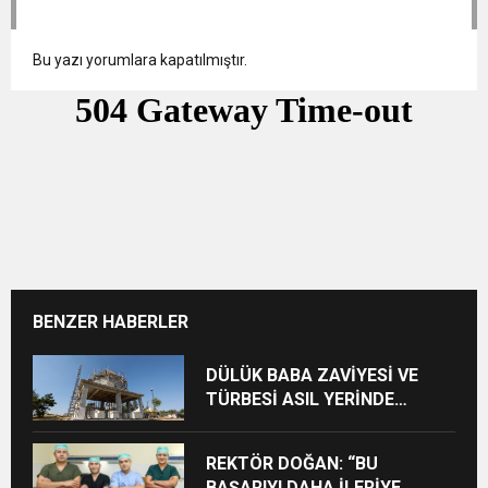
Bu yazı yorumlara kapatılmıştır.
BENZER HABERLER
DÜLÜK BABA ZAVİYESİ VE
TÜRBESİ ASIL YERİNDE
YENİDEN İNŞA EDİLECEK
REKTÖR DOĞAN: “BU
BAŞARIYI DAHA İLERİYE